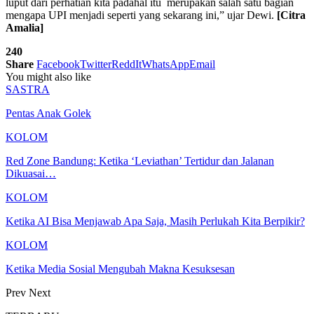
luput dari perhatian kita padahal itu merupakan salah satu bagian
mengapa UPI menjadi seperti yang sekarang ini,” ujar Dewi.
[Citra
Amalia]
240
Share
Facebook
Twitter
ReddIt
WhatsApp
Email
You might also like
SASTRA
Pentas Anak Golek
KOLOM
Red Zone Bandung: Ketika ‘Leviathan’ Tertidur dan Jalanan
Dikuasai…
KOLOM
Ketika AI Bisa Menjawab Apa Saja, Masih Perlukah Kita Berpikir?
KOLOM
Ketika Media Sosial Mengubah Makna Kesuksesan
Prev
Next