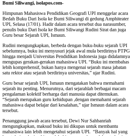
Bumi Siliwangi, isolapos.com-
Himpunan Mahasiswa Pendidikan Geografi UPI menggelar acara
Bedah Buku Dari Isola ke Bumi Siliwangi di gedung Amphiteater
UPI, Selasa (17/01). Hadir dalam acara tersebut dua narasumber,
penulis buku Dari Isola ke Bumi Siliwangi Rudini Sirat dan juga
Guru besar Sejarah UPI, Ismaun.
Rudini mengungkapkan, berbeda dengan buku-buku sejarah UPI
sebelumnya, buku ini menyusuri jejak awal mula berdirinya PTPG
hingga menjadi Universitas Pendidikan Indonesia juga didalamnya
mengupas gerakan-gerakan mahasiswa UPI. “Buku ini membahas
lebih komprehensif, bukan hanya mengenai sejarah masa jabatan
satu rektor atau sejarah berdirinya universitas,” ujar Rudini.
Guru besar sejarah UPI, Ismaun mengatakan bahwa memahami
sejarah itu penting. Menurutnya, dari sejarahlah berbagai macam
pengalaman kolektif berharga dari manusia dapat ditemukan.
“Sejarah merupakan guru kehidupan ,dengan memahami sejarah
mahasiswa dapat belajar dari kesalahan,” ujar Ismaun dalam acara
tersebut.
Penanggung jawab acara tersebut, Dewi Nur Sahbanriah
mengungkapkan, maksud buku ini dikupas untuk membantu
mahasiswa lain lebih mengetahui sejarah UPI. “Banyak hal yang