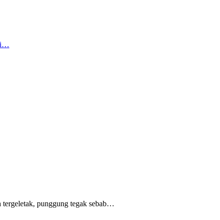
ai…
 tergeletak,
punggung tegak
sebab
…