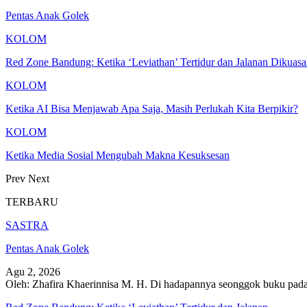
Pentas Anak Golek
KOLOM
Red Zone Bandung: Ketika ‘Leviathan’ Tertidur dan Jalanan Dikuas
KOLOM
Ketika AI Bisa Menjawab Apa Saja, Masih Perlukah Kita Berpikir?
KOLOM
Ketika Media Sosial Mengubah Makna Kesuksesan
Prev
Next
TERBARU
SASTRA
Pentas Anak Golek
Agu 2, 2026
Oleh: Zhafira Khaerinnisa M. H.
Di hadapannya seonggok buku
pada