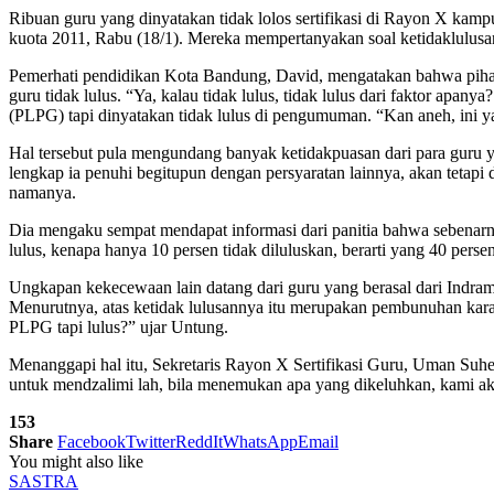
Ribuan guru yang dinyatakan tidak lolos sertifikasi di Rayon X kam
kuota 2011, Rabu (18/1). Mereka mempertanyakan soal ketidaklulusa
Pemerhati pendidikan Kota Bandung, David, mengatakan bahwa pihak
guru tidak lulus. “Ya, kalau tidak lulus, tidak lulus dari faktor ap
(PLPG) tapi dinyatakan tidak lulus di pengumuman. “Kan aneh, ini 
Hal tersebut pula mengundang banyak ketidakpuasan dari para guru ya
lengkap ia penuhi begitupun dengan persyaratan lainnya, akan tetapi di
namanya.
Dia mengaku sempat mendapat informasi dari panitia bahwa sebenarny
lulus, kenapa hanya 10 persen tidak diluluskan, berarti yang 40 persen
Ungkapan kekecewaan lain datang dari guru yang berasal dari Indram
Menurutnya, atas ketidak lulusannya itu merupakan pembunuhan karak
PLPG tapi lulus?” ujar Untung.
Menanggapi hal itu, Sekretaris Rayon X Sertifikasi Guru, Uman Suhe
untuk mendzalimi lah, bila menemukan apa yang dikeluhkan, kami aka
153
Share
Facebook
Twitter
ReddIt
WhatsApp
Email
You might also like
SASTRA