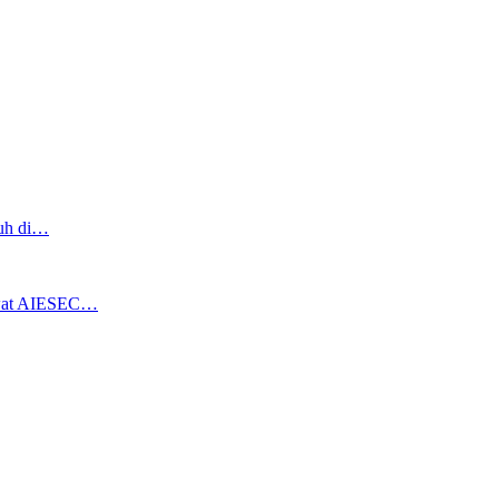
ruh di…
ewat AIESEC…