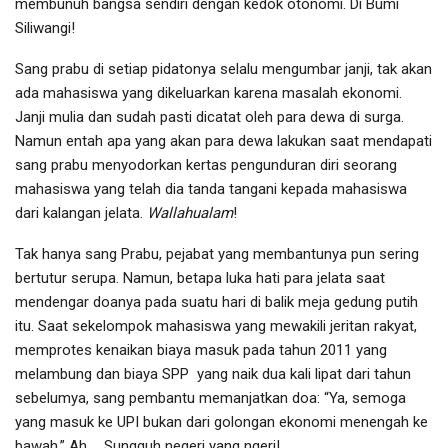
membunuh bangsa sendiri dengan kedok otonomi. Di Bumi
Siliwangi!
Sang prabu di setiap pidatonya selalu mengumbar janji, tak akan
ada mahasiswa yang dikeluarkan karena masalah ekonomi.
Janji mulia dan sudah pasti dicatat oleh para dewa di surga.
Namun entah apa yang akan para dewa lakukan saat mendapati
sang prabu menyodorkan kertas pengunduran diri seorang
mahasiswa yang telah dia tanda tangani kepada mahasiswa
dari kalangan jelata.
Wallahualam
!
Tak hanya sang Prabu, pejabat yang membantunya pun sering
bertutur serupa. Namun, betapa luka hati para jelata saat
mendengar doanya pada suatu hari di balik meja gedung putih
itu. Saat sekelompok mahasiswa yang mewakili jeritan rakyat,
memprotes kenaikan biaya masuk pada tahun 2011 yang
melambung dan biaya SPP yang naik dua kali lipat dari tahun
sebelumya, sang pembantu memanjatkan doa: “Ya, semoga
yang masuk ke UPI bukan dari golongan ekonomi menengah ke
bawah.” Ah … Sungguh negeri yang ngeri!