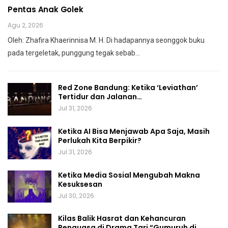
Pentas Anak Golek
Agu 2, 2026
Oleh: Zhafira Khaerinnisa M. H.
Di hadapannya seonggok buku
pada tergeletak,
punggung tegak
sebab
…
Red Zone Bandung: Ketika ‘Leviathan’
Tertidur dan Jalanan…
Jul 31, 2026
Ketika AI Bisa Menjawab Apa Saja, Masih
Perlukah Kita Berpikir?
Jul 31, 2026
Ketika Media Sosial Mengubah Makna
Kesuksesan
Jul 30, 2026
Kilas Balik Hasrat dan Kehancuran
Penguasa di Drama Tari “Gumuruh di…