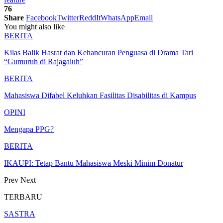
76
Share
Facebook
Twitter
ReddIt
WhatsApp
Email
You might also like
BERITA
Kilas Balik Hasrat dan Kehancuran Penguasa di Drama Tari
“Gumuruh di Rajagaluh”
BERITA
Mahasiswa Difabel Keluhkan Fasilitas Disabilitas di Kampus
OPINI
Mengapa PPG?
BERITA
IKAUPI: Tetap Bantu Mahasiswa Meski Minim Donatur
Prev
Next
TERBARU
SASTRA