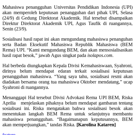
Mahasiswa penangguhan Universitas Pendidikan Indonesia (UPI)
akan memperoleh keputusan penangguhan dari pihak UPI, Selasa
(24/9) di Gedung Direktorat Akademik. Hal tersebut disampaikan
Direktur Direktorat Akademik UPI, Agus Taufik di ruangannya,
Senin (23/9).
Sosialisasi hasil rapat ini akan mengundang mahasiswa penanguhan
serta Badan Eksekutif Mahasiswa Republik Mahasiswa (BEM
Rema) UPI. “Kami mengundang BEM, dan akan mensosialisasikan
hasil rapat besok,” jawab Agus singkat pada
isolapos.com.
Hal berbeda diungkapkan Kepala Divisi Kemahasiswaan, Syahroni,
dirinya belum mendapat edaran terkait sosialisasi keputusan
penangguhan mahasiswa. “Yang saya tahu, sosialisasi resmi akan
diadakan bersama orang tua mahasiswa Oktober mendatang,” ucap
Syahroni di ruangannya.
Menanggapi Hal tersebut Divisi Advokasi Rema UPI BEM, Riska
Aprilia menjelaskan pihaknya belum mendapat gambaran tentang
sosialisasi ini. Riska mengatakan bahwa sosialisasi besok akan
menentukan langkah BEM Rema untuk selanjutnya membantu
mahasiswa penangguhan. “Bagaimanapun keputusannya, BEM
akan memperjuangkan,” tandas Riska.
[Karolina Kataren]
feature