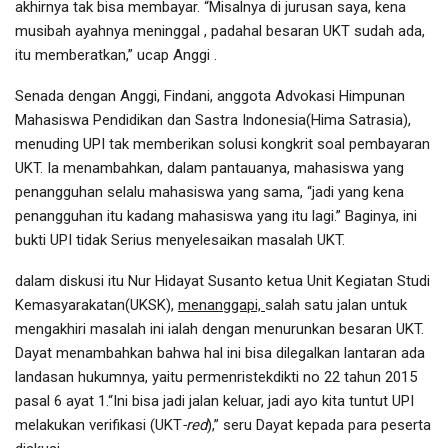
akhirnya tak bisa membayar. “Misalnya di jurusan saya, kena
musibah ayahnya meninggal , padahal besaran UKT sudah ada,
itu memberatkan,” ucap Anggi .
Senada dengan Anggi, Findani, anggota Advokasi Himpunan
Mahasiswa Pendidikan dan Sastra Indonesia(Hima Satrasia),
menuding UPI tak memberikan solusi kongkrit soal pembayaran
UKT. Ia menambahkan, dalam pantauanya, mahasiswa yang
penangguhan selalu mahasiswa yang sama, “jadi yang kena
penangguhan itu kadang mahasiswa yang itu lagi.” Baginya, ini
bukti UPI tidak Serius menyelesaikan masalah UKT.
dalam diskusi itu Nur Hidayat Susanto ketua Unit Kegiatan Studi
Kemasyarakatan(UKSK),
menanggapi,
salah satu jalan untuk
mengakhiri masalah ini ialah dengan menurunkan besaran UKT.
Dayat menambahkan bahwa hal ini bisa dilegalkan lantaran ada
landasan hukumnya, yaitu permenristekdikti no 22 tahun 2015
pasal 6 ayat 1.“Ini bisa jadi jalan keluar, jadi ayo kita tuntut UPI
melakukan verifikasi (UKT
-red
),” seru Dayat kepada para peserta