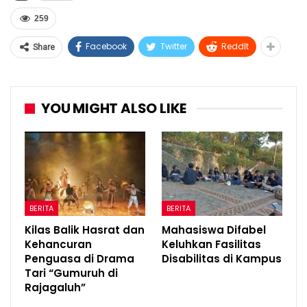
259
Facebook
Twitter
ReddIt
Share
YOU MIGHT ALSO LIKE
BERITA
BERITA
Kilas Balik Hasrat dan
Mahasiswa Difabel
Kehancuran
Keluhkan Fasilitas
Penguasa di Drama
Disabilitas di Kampus
Tari “Gumuruh di
Rajagaluh”