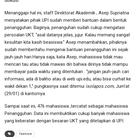
diskusi.
Menanggapi hal ini, staff Direktorat Akademik , Asep Supriatna
menyatakan pihak UPI sudah memberi bantuan dalam bentuk
penangguhan. Baginya, penanguhan sudah cukup mengatasi
persoalan UKT, “asal datanya jelas, jujur. Kalau memang sangat
kesulitan kita kasih beasiswa.” Asep menambahkan, pihaknya
sudah memberitahu mengenai bantuan penangguhan ini sejak
jauh-jauh hari.Hanya saja, kata Asep, mahasiswa tidak mau
mencari tau atau tidak mawas diri bahwa dirinya tidak mampu
membayar pada waktu yang ditentukan . “jangan jauh-jauh cari
informasi, ada di baliho atau di web upi.edu, atau bisa curhat ke
wakil dekan 1,” pungkasnya saat ditemui
isolapos.com
, Jum’at
(29/01) di kantornya.
Sampai saat ini, 476 mahasiswa ,tercatat sebagai mahasiswa
Penangguhan. Data ini membuktikan cukup banyak mahasiswa
yang keberatan dengan besaran UKT yang ditetapkan di UPI.
feature