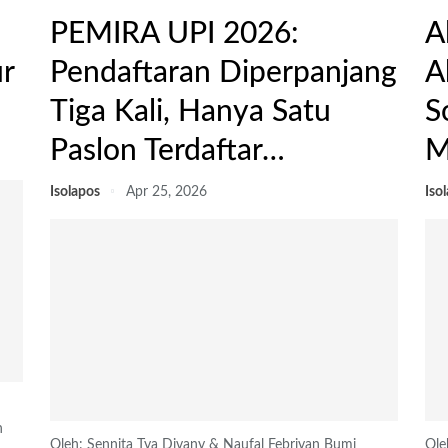
PEMIRA UPI 2026:
A
r
Pendaftaran Diperpanjang
A
Tiga Kali, Hanya Satu
S
Paslon Terdaftar…
M
Isolapos
Apr 25, 2026
Iso
n
Oleh: Sennita Tya Divany & Naufal Febriyan
Bumi
Ole