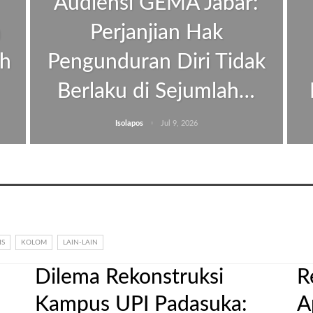
Audiensi GEMA Jabar:
a
Perjanjian Hak
uh
Pengunduran Diri Tidak
Berlaku di Sejumlah…
Isolapos
Jul 9, 2026
IS
KOLOM
LAIN-LAIN
Dilema Rekonstruksi
R
Kampus UPI Padasuka:
A