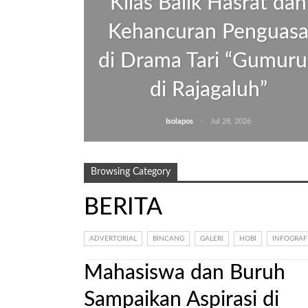
Kilas Balik Hasrat dan
Kehancuran Penguas
di Drama Tari “Gumur
di Rajagaluh”
Isolapos
Jul 28, 2026
Browsing Category
BERITA
ADVERTORIAL
BINCANG
GALERI
HOBI
INFOGRAF
Mahasiswa dan Buruh
Sampaikan Aspirasi di