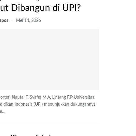
kut Dibangun di UPI?
lapos
Mei 14, 2026
orter: Naufal F, Syafiq M.A, Lintang F.P
Universitas
didikan Indonesia (UPI) menunjukkan dukungannya
a
…