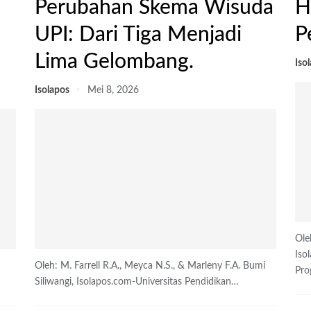
Perubahan Skema Wisuda
H
UPI: Dari Tiga Menjadi
P
Lima Gelombang.
Iso
Isolapos
Mei 8, 2026
Ole
Iso
Oleh: M. Farrell R.A., Meyca N.S., & Marleny F.A.
Bumi
Pro
Siliwangi, Isolapos.com-Universitas Pendidikan
…