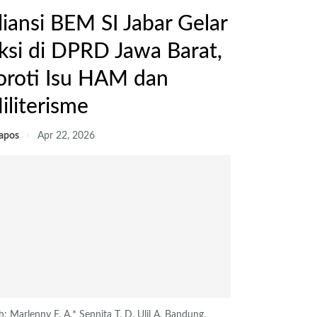
liansi BEM SI Jabar Gelar
ksi di DPRD Jawa Barat,
oroti Isu HAM dan
iliterisme
lapos
Apr 22, 2026
h: Marlenny F. A,* Sennita T. D, Ulil A.
Bandung,