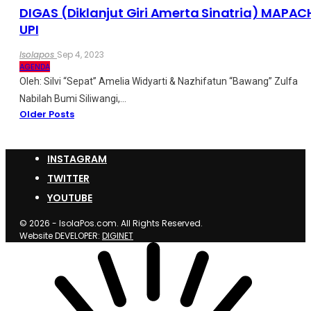
DIGAS (Diklanjut Giri Amerta Sinatria) MAPAC
UPI
Isolapos
Sep 4, 2023
AGENDA
Oleh: Silvi “Sepat” Amelia Widyarti & Nazhifatun “Bawang” Zulfa
Nabilah
Bumi Siliwangi,
…
Older Posts
INSTAGRAM
TWITTER
YOUTUBE
© 2026 - IsolaPos.com. All Rights Reserved.
Website DEVELOPER:
DIGINET