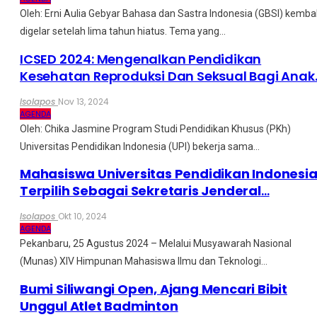
Oleh: Erni Aulia
Gebyar Bahasa dan Sastra Indonesia (GBSI) kembal
digelar setelah lima tahun hiatus. Tema yang
…
ICSED 2024: Mengenalkan Pendidikan
Kesehatan Reproduksi Dan Seksual Bagi Anak
Isolapos
Nov 13, 2024
AGENDA
Oleh: Chika Jasmine
Program Studi Pendidikan Khusus (PKh)
Universitas Pendidikan Indonesia (UPI) bekerja sama
…
Mahasiswa Universitas Pendidikan Indonesi
Terpilih Sebagai Sekretaris Jenderal
…
Isolapos
Okt 10, 2024
AGENDA
Pekanbaru, 25 Agustus 2024 – Melalui Musyawarah Nasional
(Munas) XIV Himpunan Mahasiswa Ilmu dan Teknologi
…
Bumi Siliwangi Open, Ajang Mencari Bibit
Unggul Atlet Badminton