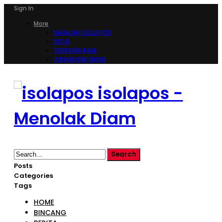
Sign In
More
MAJALAH ISOLA POS
SITUS
TENTANG KAMI
JURNALISME AMAN
isolapos -
Menolak Diam
Posts
Categories
Tags
HOME
BINCANG