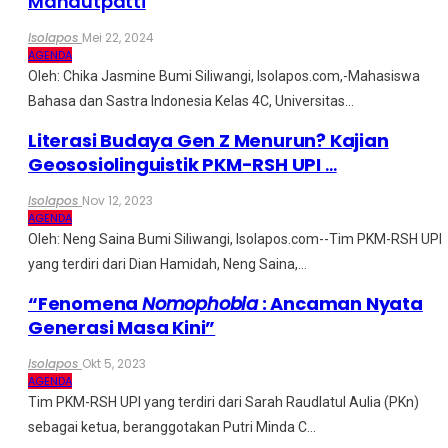
Mahautpatti
Isolapos
Mei 22, 2024
AGENDA
Oleh: Chika Jasmine
Bumi Siliwangi, Isolapos.com,-Mahasiswa
Bahasa dan Sastra Indonesia Kelas 4C, Universitas
…
Literasi Budaya Gen Z Menurun? Kajian
Geososiolinguistik PKM-RSH UPI
…
Isolapos
Nov 12, 2023
AGENDA
Oleh: Neng Saina
Bumi Siliwangi, Isolapos.com--Tim PKM-RSH UPI
yang terdiri dari Dian Hamidah, Neng Saina,
…
“Fenomena
Nomophobia
: Ancaman Nyata
Generasi Masa Kini”
Isolapos
Okt 5, 2023
AGENDA
Tim PKM-RSH UPI yang terdiri dari Sarah Raudlatul Aulia (PKn)
sebagai ketua, beranggotakan Putri Minda C
…