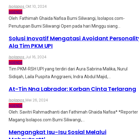
Isolapos
Okt 10, 2024
AGENDA
Oleh: Fathimah Ghaida Nafisa
Bumi Siliwangi, Isolapos.com-
Penutupan Bumi Siliwangi Open pada hari Minggu siang
…
Solusi Inovatif Mengatasi Avoidant Personalit
Ala Tim PKM UPI
Isolapos
Jul 16, 2024
AGENDA
Tim PKM-RSH UPI yang terdiri dari Aura Sabrina Malika, Nurul
Sidiqah, Laila Puspita Anggraeni, Indra Abdul Majid,
…
At-Tin Nna Labrador: Korban Cinta Terlarang
Isolapos
Mei 26, 2024
AGENDA
Oleh: Savitri Rahmadhanti dan Fathimah Ghaida Nafisa*
*Reporter
Magang Isolapos.com
Bumi Siliwangi,
…
Mengangkat Isu-Isu Sosial Melalui