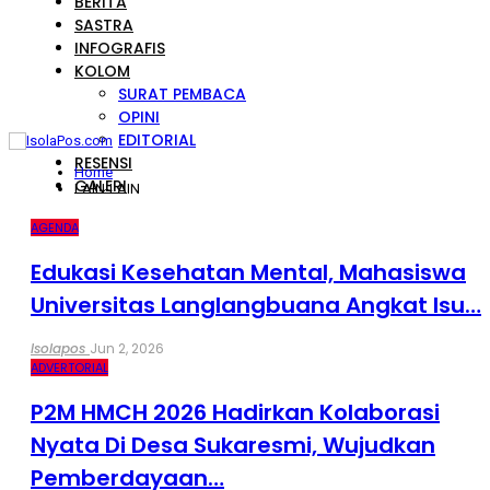
BERITA
SASTRA
INFOGRAFIS
KOLOM
SURAT PEMBACA
OPINI
EDITORIAL
RESENSI
Home
GALERI
LAIN-LAIN
AGENDA
Edukasi Kesehatan Mental, Mahasiswa
Universitas Langlangbuana Angkat Isu…
Isolapos
Jun 2, 2026
ADVERTORIAL
P2M HMCH 2026 Hadirkan Kolaborasi
Nyata Di Desa Sukaresmi, Wujudkan
Pemberdayaan…