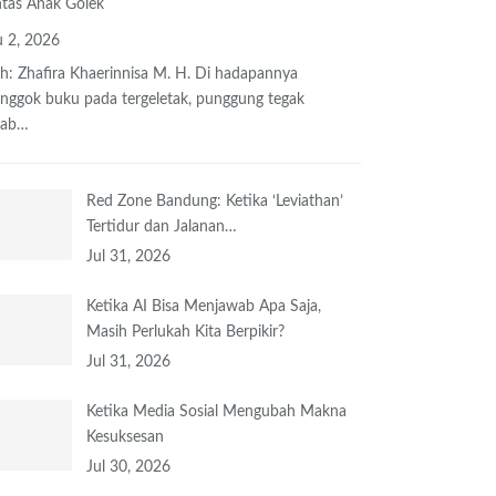
tas Anak Golek
 2, 2026
h: Zhafira Khaerinnisa M. H.
Di hadapannya
onggok buku
pada tergeletak,
punggung tegak
bab
…
Red Zone Bandung: Ketika ‘Leviathan’
Tertidur dan Jalanan…
Jul 31, 2026
Ketika AI Bisa Menjawab Apa Saja,
Masih Perlukah Kita Berpikir?
Jul 31, 2026
Ketika Media Sosial Mengubah Makna
Kesuksesan
Jul 30, 2026