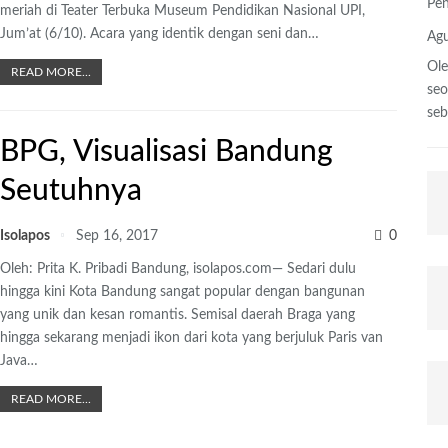
Pen
meriah di Teater Terbuka Museum Pendidikan Nasional UPI,
Jum’at (6/10). Acara yang identik dengan seni dan…
Agu
Ole
READ MORE...
se
se
BPG, Visualisasi Bandung
Seutuhnya
Isolapos
Sep 16, 2017
0
Oleh: Prita K. Pribadi Bandung, isolapos.com— Sedari dulu
hingga kini Kota Bandung sangat popular dengan bangunan
yang unik dan kesan romantis. Semisal daerah Braga yang
hingga sekarang menjadi ikon dari kota yang berjuluk Paris van
Java…
READ MORE...