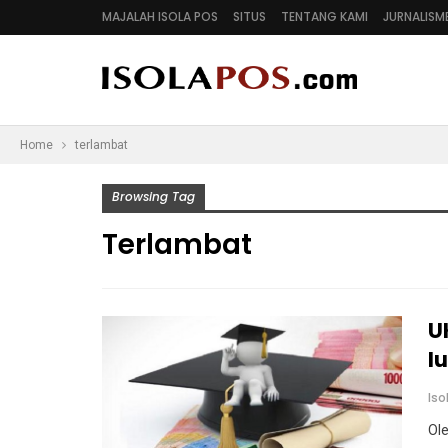
MAJALAH ISOLA POS
SITUS
TENTANG KAMI
JURNALISM
Home
terlambat
Browsing Tag
Terlambat
U
I
Is
Ole