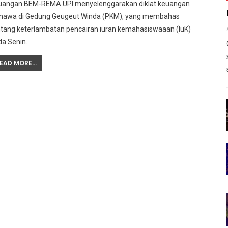
uangan BEM-REMA UPI menyelenggarakan diklat keuangan
mawa di Gedung Geugeut Winda (PKM), yang membahas
ntang keterlambatan pencairan iuran kemahasiswaaan (IuK)
da Senin…
EAD MORE...