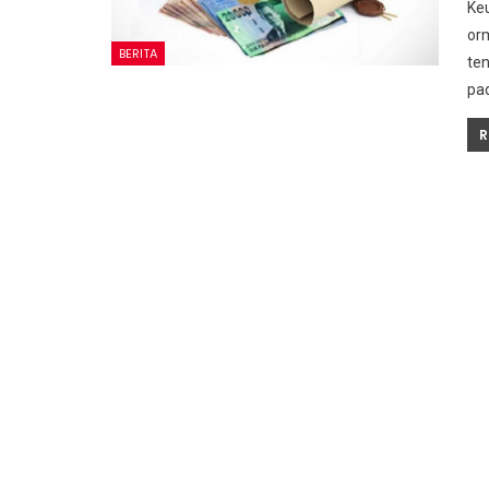
Ke
or
BERITA
te
pa
R