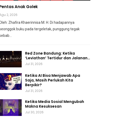
Pentas Anak Golek
Agu 2, 2026
Oleh: Zhafira Khaerinnisa M. H.
Di hadapannya
seonggok buku
pada tergeletak,
punggung tegak
sebab
…
Red Zone Bandung: Ketika
‘Leviathan’ Tertidur dan Jalanan…
Jul 31, 2026
Ketika AI Bisa Menjawab Apa
Saja, Masih Perlukah Kita
Berpikir?
Jul 31, 2026
Ketika Media Sosial Mengubah
Makna Kesuksesan
Jul 30, 2026