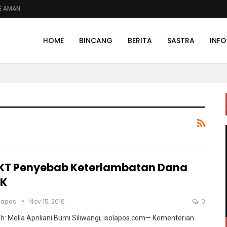
E AMAN
HOME
BINCANG
BERITA
SASTRA
INFO
KT Penyebab Keterlambatan Dana
uK
olapos
Nov 15, 2016
0
h: Mella Apriliani Bumi Siliwangi, isolapos.com— Kementerian