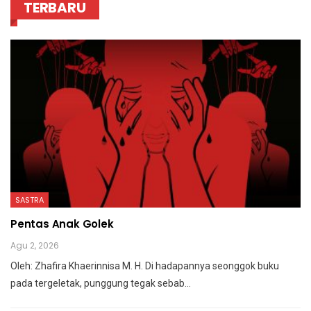
TERBARU
SASTRA
Pentas Anak Golek
Agu 2, 2026
Oleh: Zhafira Khaerinnisa M. H.
Di hadapannya seonggok buku
pada tergeletak,
punggung tegak
sebab
…