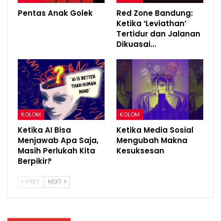
Pentas Anak Golek
Red Zone Bandung:
Ketika ‘Leviathan’
Tertidur dan Jalanan
Dikuasai…
KOLOM
KOLOM
Ketika AI Bisa
Ketika Media Sosial
Menjawab Apa Saja,
Mengubah Makna
Masih Perlukah Kita
Kesuksesan
Berpikir?
PREV
NEXT