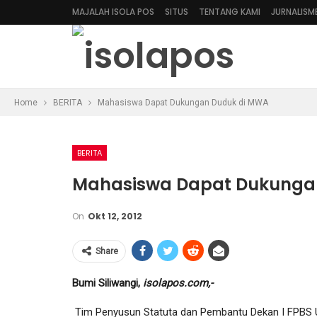
MAJALAH ISOLA POS
SITUS
TENTANG KAMI
JURNALISM
Home
BERITA
Mahasiswa Dapat Dukungan Duduk di MWA
BERITA
Mahasiswa Dapat Dukunga
On
Okt 12, 2012
Share
Bumi Siliwangi,
isolapos.com,-
Tim Penyusun Statuta dan Pembantu Dekan I FPBS UPI