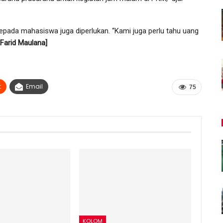
pada mahasiswa juga diperlukan. “Kami juga perlu tahu uang
&Farid Maulana]
t
Email
75
KOLOM