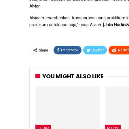
Alvian.
Alvian menambahkan, transparansi uang praktikum ke
praktikum untuk apa saja,” ucap Alvian.
[Julia Hartini
Facebook
Twitter
ReddI
Share
YOU MIGHT ALSO LIKE
SASTRA
KOLOM