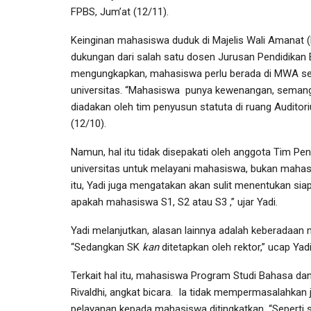
FPBS, Jum’at (12/11).
Keinginan mahasiswa duduk di Majelis Wali Amanat 
dukungan dari salah satu dosen Jurusan Pendidikan 
mengungkapkan, mahasiswa perlu berada di MWA se
universitas. “Mahasiswa punya kewenangan, semanga
diadakan oleh tim penyusun statuta di ruang Audito
(12/10).
Namun, hal itu tidak disepakati oleh anggota Tim Pe
universitas untuk melayani mahasiswa, bukan mahasis
itu, Yadi juga mengatakan akan sulit menentukan si
apakah mahasiswa S1, S2 atau S3 ,” ujar Yadi.
Yadi melanjutkan, alasan lainnya adalah keberadaan 
“Sedangkan SK
kan
ditetapkan oleh rektor,” ucap Yadi
Terkait hal itu, mahasiswa Program Studi Bahasa dan
Rivaldhi, angkat bicara. Ia tidak mempermasalahkan 
pelayanan kepada mahasiswa ditingkatkan. “Seperti 