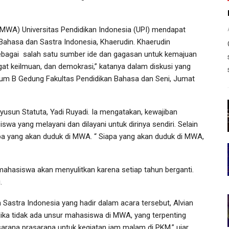
(MWA) Universitas Pendidikan Indonesia (UPI) mendapat
Bahasa dan Sastra Indonesia, Khaerudin. Khaerudin
bagai salah satu sumber ide dan gagasan untuk kemajuan
t keilmuan, dan demokrasi,” katanya dalam diskusi yang
rium B Gedung Fakultas Pendidikan Bahasa dan Seni, Jumat
nyusun Statuta, Yadi Ruyadi. Ia mengatakan, kewajiban
wa yang melayani dan dilayani untuk dirinya sendiri. Selain
apa yang akan duduk di MWA. “ Siapa yang akan duduk di MWA,
mahasiswa akan menyulitkan karena setiap tahun berganti.
.
 Sastra Indonesia yang hadir dalam acara tersebut, Alvian
jika tidak ada unsur mahasiswa di MWA, yang terpenting
sarana prasarana untuk kegiatan jam malam di PKM,” ujar