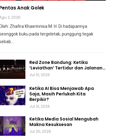
Pentas Anak Golek
Agu 2, 2026
Oleh: Zhafira Khaerinnisa M. H.
Di hadapannya
seonggok buku
pada tergeletak,
punggung tegak
sebab
…
Red Zone Bandung: Ketika
‘Leviathan’ Tertidur dan Jalanan…
Jul 31, 2026
Ketika AI Bisa Menjawab Apa
Saja, Masih Perlukah Kita
Berpikir?
Jul 31, 2026
Ketika Media Sosial Mengubah
Makna Kesuksesan
Jul 30, 2026