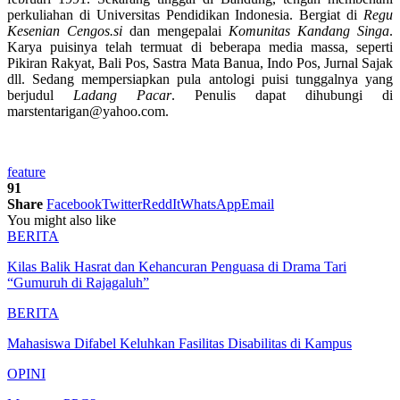
perkuliahan di Universitas Pendidikan Indonesia. Bergiat di
Regu
Kesenian Cengos.si
dan mengepalai
Komunitas Kandang Singa
.
Karya puisinya telah termuat di beberapa media massa, seperti
Pikiran Rakyat, Bali Pos, Sastra Mata Banua, Indo Pos, Jurnal Sajak
dll. Sedang mempersiapkan pula antologi puisi tunggalnya yang
berjudul
Ladang Pacar
. Penulis dapat dihubungi di
marstentarigan@yahoo.com.
feature
91
Share
Facebook
Twitter
ReddIt
WhatsApp
Email
You might also like
BERITA
Kilas Balik Hasrat dan Kehancuran Penguasa di Drama Tari
“Gumuruh di Rajagaluh”
BERITA
Mahasiswa Difabel Keluhkan Fasilitas Disabilitas di Kampus
OPINI