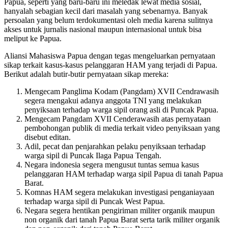
Papua, seperti yang baru-baru ini meledak lewat media sosial,
hanyalah sebagian kecil dari masalah yang sebenarnya. Banyak
persoalan yang belum terdokumentasi oleh media karena sulitnya
akses untuk jurnalis nasional maupun internasional untuk bisa
meliput ke Papua.
Aliansi Mahasiswa Papua dengan tegas mengeluarkan pernyataan
sikap terkait kasus-kasus pelanggaran HAM yang terjadi di Papua.
Berikut adalah butir-butir pernyataan sikap mereka:
Mengecam Panglima Kodam (Pangdam) XVII Cendrawasih
segera mengakui adanya anggota TNI yang melakukan
penyiksaan terhadap warga sipil orang asli di Puncak Papua.
Mengecam Pangdam XVII Cenderawasih atas pernyataan
pembohongan publik di media terkait video penyiksaan yang
disebut editan.
Adil, pecat dan penjarahkan pelaku penyiksaan terhadap
warga sipil di Puncak Ilaga Papua Tengah.
Negara indonesia segera mengusut tuntas semua kasus
pelanggaran HAM terhadap warga sipil Papua di tanah Papua
Barat.
Komnas HAM segera melakukan investigasi penganiayaan
terhadap warga sipil di Puncak West Papua.
Negara segera hentikan pengiriman militer organik maupun
non organik dari tanah Papua Barat serta tarik militer organik