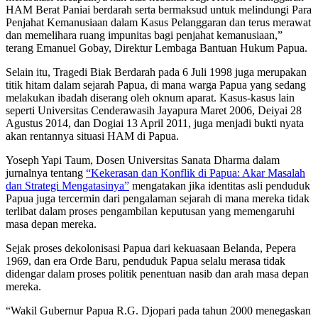
HAM Berat Paniai berdarah serta bermaksud untuk melindungi Para
Penjahat Kemanusiaan dalam Kasus Pelanggaran dan terus merawat
dan memelihara ruang impunitas bagi penjahat kemanusiaan,”
terang Emanuel Gobay, Direktur Lembaga Bantuan Hukum Papua.
Selain itu, Tragedi Biak Berdarah pada 6 Juli 1998 juga merupakan
titik hitam dalam sejarah Papua, di mana warga Papua yang sedang
melakukan ibadah diserang oleh oknum aparat. Kasus-kasus lain
seperti Universitas Cenderawasih Jayapura Maret 2006, Deiyai 28
Agustus 2014, dan Dogiai 13 April 2011, juga menjadi bukti nyata
akan rentannya situasi HAM di Papua.
Yoseph Yapi Taum, Dosen Universitas Sanata Dharma dalam
jurnalnya tentang
“Kekerasan dan Konflik di Papua: Akar Masalah
dan Strategi Mengatasinya”
mengatakan jika identitas asli penduduk
Papua juga tercermin dari pengalaman sejarah di mana mereka tidak
terlibat dalam proses pengambilan keputusan yang memengaruhi
masa depan mereka.
Sejak proses dekolonisasi Papua dari kekuasaan Belanda, Pepera
1969, dan era Orde Baru, penduduk Papua selalu merasa tidak
didengar dalam proses politik penentuan nasib dan arah masa depan
mereka.
“Wakil Gubernur Papua R.G. Djopari pada tahun 2000 menegaskan