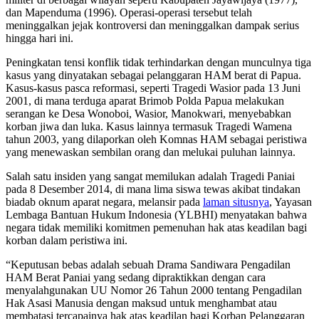
dan Mapenduma (1996). Operasi-operasi tersebut telah
meninggalkan jejak kontroversi dan meninggalkan dampak serius
hingga hari ini.
Peningkatan tensi konflik tidak terhindarkan dengan munculnya tiga
kasus yang dinyatakan sebagai pelanggaran HAM berat di Papua.
Kasus-kasus pasca reformasi, seperti Tragedi Wasior pada 13 Juni
2001, di mana terduga aparat Brimob Polda Papua melakukan
serangan ke Desa Wonoboi, Wasior, Manokwari, menyebabkan
korban jiwa dan luka. Kasus lainnya termasuk Tragedi Wamena
tahun 2003, yang dilaporkan oleh Komnas HAM sebagai peristiwa
yang menewaskan sembilan orang dan melukai puluhan lainnya.
Salah satu insiden yang sangat memilukan adalah Tragedi Paniai
pada 8 Desember 2014, di mana lima siswa tewas akibat tindakan
biadab oknum aparat negara, melansir pada
laman situsnya
, Yayasan
Lembaga Bantuan Hukum Indonesia (YLBHI) menyatakan bahwa
negara tidak memiliki komitmen pemenuhan hak atas keadilan bagi
korban dalam peristiwa ini.
“Keputusan bebas adalah sebuah Drama Sandiwara Pengadilan
HAM Berat Paniai yang sedang dipraktikkan dengan cara
menyalahgunakan UU Nomor 26 Tahun 2000 tentang Pengadilan
Hak Asasi Manusia dengan maksud untuk menghambat atau
membatasi tercapainya hak atas keadilan bagi Korban Pelanggaran