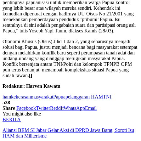
pentingnya papuanisasi untuk memberikan warga Papua kontrol
yang lebih besar atas wilayah mereka sendiri. Kehendak ini
kemudian diperkuat dengan hadirnya UU Otsus No 21/2001 yang
menekankan pemberdayaan penduduk ‘pribumi’ Papua. Isu
sentralnya di sini adalah pengabaian suara dan partisipasi orang asli
Papua,” tulis Yoseph Yapi Taum, diakses Kamis (28/03).
Otonomi Khusus (Otsus) Jilid 1 dan 2, yang seharusnya menjadi
solusi bagi Papua, justru menjadi bencana bagi masyarakat setempat
dengan melahirkan konflik baru seperti perampasan tanah adat dan
undang-undang yang dianggap merugikan masyarakat Papua.
Konflik bersenjata antara TNI/Polri dan kelompok TPNPB OPM
pun terus berlanjut, menambah kompleksitas situasi Papua yang
sudah rawan.
[]
Redaktur: Harven Kawatu
ham
kekerasan
masyarakat
Papua
pelanggaran HAM
TNI
538
Share
Facebook
Twitter
ReddIt
WhatsApp
Email
You might also like
BERITA
Aliansi BEM SI Jabar Gelar Aksi di DPRD Jawa Barat, Soroti Isu
HAM dan Militerisme