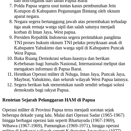
dan non-organik dari tanah Papua Barat
Polda Papua segera usut tuntas kasus pembunuhan Jein
Korupon di Kabupaten Pegunungan Bintang oleh oknum
aparat negara.
Negara segera bertanggung jawab atas penembakan terhadap
tiga anak remaja warga sipil dan salah satunya menjadi
korban di Intan Jaya, West papua.
Presiden Republik Indonesia segera perintahkan panglima
TNI proses hukum oknum TNI pelaku penyiksaan anak di
Kabupaten Yahukimo dan warga sipil di Kabupaten Puncak
West Papua.
Buka Ruang Demokrasi seluas-luasnya dan berikan
Kebebasan bagi Jurnalis Nasional, Internasional meliput dan
mengakses informasi di Papua Barat.
Hentikan Operasi militer di Nduga, Intan Jaya, Puncak Jaya,
Maybrat, Yahukimo, dan seluruh wilayah West Papua lainnya.
Segera berikan hak menentukan nasib sendiri sebagai solusi
demokratis bagi rakyat Papua.
Rentetan Sejarah Pelanggaran HAM di Papua
Operasi militer di Provinsi Papua terus menjadi sorotan sejak
beberapa dekade yang lalu. Mulai dari Operasi Sadar (1965-1967)
hingga berbagai operasi lain seperti Bhartayuda (1967-1969),
Wibawa (1967-1969), Pamungkas (1969-1971), hingga operasi
militer di berbagai wilayah seperti Kabupaten Jayawijaya (1977),