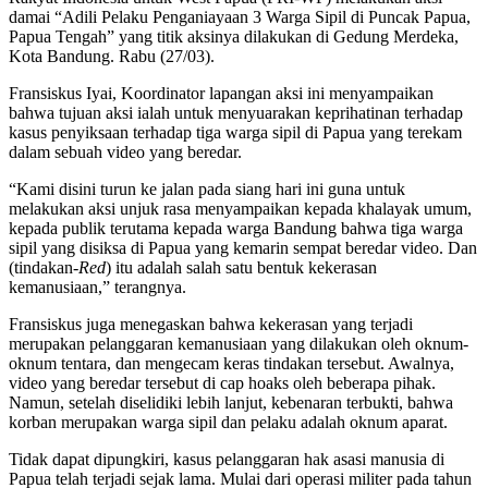
damai “Adili Pelaku Penganiayaan 3 Warga Sipil di Puncak Papua,
Papua Tengah” yang titik aksinya dilakukan di Gedung Merdeka,
Kota Bandung. Rabu (27/03).
Fransiskus Iyai, Koordinator lapangan aksi ini menyampaikan
bahwa tujuan aksi ialah untuk menyuarakan keprihatinan terhadap
kasus penyiksaan terhadap tiga warga sipil di Papua yang terekam
dalam sebuah video yang beredar.
“Kami disini turun ke jalan pada siang hari ini guna untuk
melakukan aksi unjuk rasa menyampaikan kepada khalayak umum,
kepada publik terutama kepada warga Bandung bahwa tiga warga
sipil yang disiksa di Papua yang kemarin sempat beredar video. Dan
(tindakan-
Red
) itu adalah salah satu bentuk kekerasan
kemanusiaan,” terangnya.
Fransiskus juga menegaskan bahwa kekerasan yang terjadi
merupakan pelanggaran kemanusiaan yang dilakukan oleh oknum-
oknum tentara, dan mengecam keras tindakan tersebut. Awalnya,
video yang beredar tersebut di cap hoaks oleh beberapa pihak.
Namun, setelah diselidiki lebih lanjut, kebenaran terbukti, bahwa
korban merupakan warga sipil dan pelaku adalah oknum aparat.
Tidak dapat dipungkiri, kasus pelanggaran hak asasi manusia di
Papua telah terjadi sejak lama. Mulai dari operasi militer pada tahun