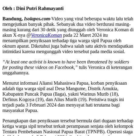
Oleh : Dini Putri
Rahmayanti
Bandung,
Isolapos.com-
Video yang viral beberapa waktu lalu telah
mengejutkan banyak pihak. Sebanyak dua video berdurasi masing-
masing kurang dari 30 detik yang diunggah oleh Veronica Koman di
akun X-nya
@
VeronicaKoman
pada 22 Maret 2024 itu
menampilkan penyiksaan terhadap tiga warga sipil Papua oleh
oknum aparat. Diketahui juga bahwa salah satu aktivis mendapatkan
intimidasi karena mengunggah video tersebut pada media sosial.
“At least one activist is known to have been threatened by soldiers
for posting these videos on Facebook,”
tulis Veronica di keterangan
unggahannya.
Menurut informasi Aliansi Mahasiswa Papua, korban penyiksaan
adalah tiga warga sipil asal Desa Mangume, Distrik Amukia,
Kabupaten Puncak Papua (Ilaga), yakni Warinus Murib (18),
Definus Kogoya (19), dan Alius Murib (19). Peristiwa tragis ini
terjadi pada 3 Februari 2024 dan menyayat hati terutama bagi
masyarakat Papua.
Penangkapan dan penyiksaan tersebut bermula dari dugaan terhadap
ketiga warga sipil tersebut terkait perampasan senjata oleh kelompok
Tentara Pembebasan Nasional Papua Barat (TPNPB). Operasi siaga