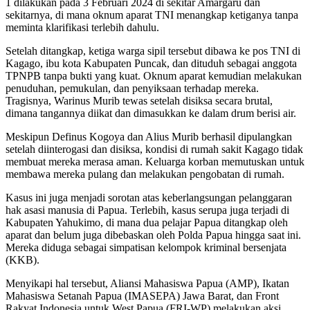
1 dilakukan pada 3 Februari 2024 di sekitar Amargaru dan
sekitarnya, di mana oknum aparat TNI menangkap ketiganya tanpa
meminta klarifikasi terlebih dahulu.
Setelah ditangkap, ketiga warga sipil tersebut dibawa ke pos TNI di
Kagago, ibu kota Kabupaten Puncak, dan dituduh sebagai anggota
TPNPB tanpa bukti yang kuat. Oknum aparat kemudian melakukan
penuduhan, pemukulan, dan penyiksaan terhadap mereka.
Tragisnya, Warinus Murib tewas setelah disiksa secara brutal,
dimana tangannya diikat dan dimasukkan ke dalam drum berisi air.
Meskipun Definus Kogoya dan Alius Murib berhasil dipulangkan
setelah diinterogasi dan disiksa, kondisi di rumah sakit Kagago tidak
membuat mereka merasa aman. Keluarga korban memutuskan untuk
membawa mereka pulang dan melakukan pengobatan di rumah.
Kasus ini juga menjadi sorotan atas keberlangsungan pelanggaran
hak asasi manusia di Papua. Terlebih, kasus serupa juga terjadi di
Kabupaten Yahukimo, di mana dua pelajar Papua ditangkap oleh
aparat dan belum juga dibebaskan oleh Polda Papua hingga saat ini.
Mereka diduga sebagai simpatisan kelompok kriminal bersenjata
(KKB).
Menyikapi hal tersebut, Aliansi Mahasiswa Papua (AMP), Ikatan
Mahasiswa Setanah Papua (IMASEPA) Jawa Barat, dan Front
Rakyat Indonesia untuk West Papua (FRI-WP) melakukan aksi