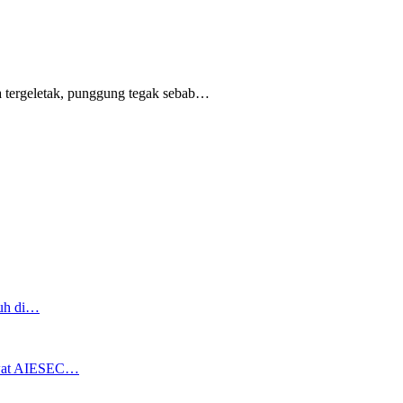
 tergeletak,
punggung tegak
sebab
…
ruh di…
ewat AIESEC…