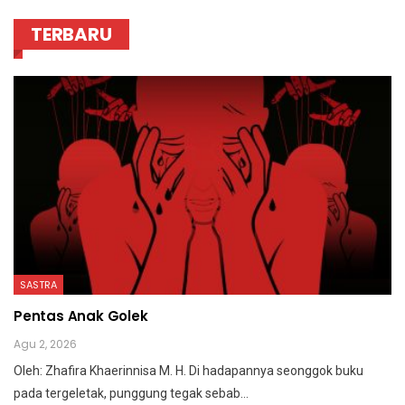
TERBARU
SASTRA
Pentas Anak Golek
Agu 2, 2026
Oleh: Zhafira Khaerinnisa M. H.
Di hadapannya seonggok buku
pada tergeletak,
punggung tegak
sebab
…