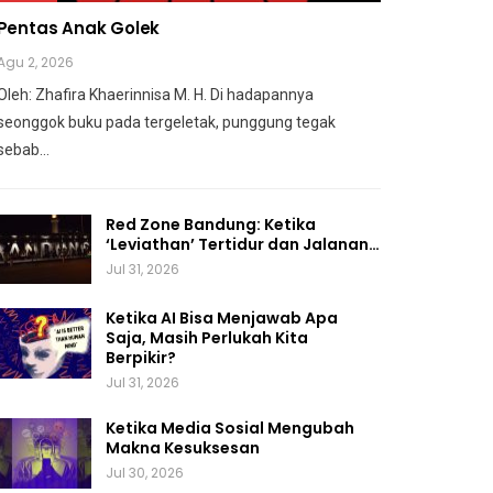
Pentas Anak Golek
Agu 2, 2026
Oleh: Zhafira Khaerinnisa M. H.
Di hadapannya
seonggok buku
pada tergeletak,
punggung tegak
sebab
…
Red Zone Bandung: Ketika
‘Leviathan’ Tertidur dan Jalanan…
Jul 31, 2026
Ketika AI Bisa Menjawab Apa
Saja, Masih Perlukah Kita
Berpikir?
Jul 31, 2026
Ketika Media Sosial Mengubah
Makna Kesuksesan
Jul 30, 2026