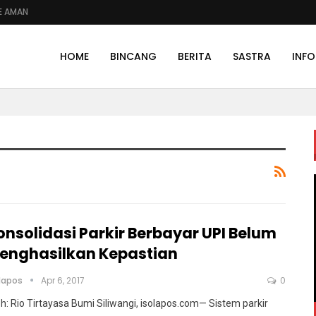
E AMAN
HOME
BINCANG
BERITA
SASTRA
INFO
onsolidasi Parkir Berbayar UPI Belum
enghasilkan Kepastian
olapos
Apr 6, 2017
0
h: Rio Tirtayasa Bumi Siliwangi, isolapos.com— Sistem parkir