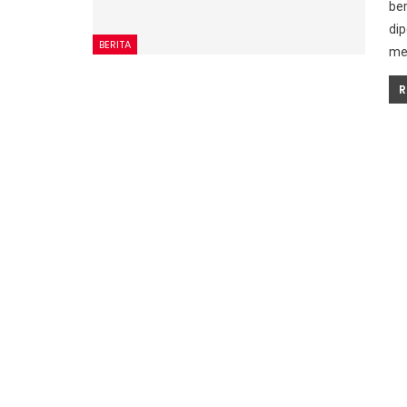
ber
dip
BERITA
me
R