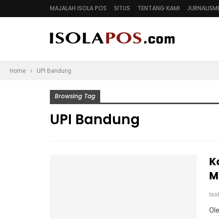
MAJALAH ISOLA POS
SITUS
TENTANG KAMI
JURNALISM
Home
UPI Bandung
Browsing Tag
UPI Bandung
K
M
Is
Ole