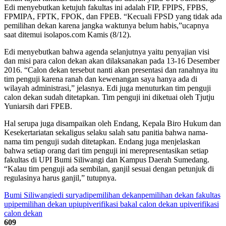
Edi menyebutkan ketujuh fakultas ini adalah FIP, FPIPS, FPBS,
FPMIPA, FPTK, FPOK, dan FPEB. “Kecuali FPSD yang tidak ada
pemilihan dekan karena jangka waktunya belum habis,”ucapnya
saat ditemui isolapos.com Kamis (8/12).
Edi menyebutkan bahwa agenda selanjutnya yaitu penyajian visi
dan misi para calon dekan akan dilaksanakan pada 13-16 Desember
2016. “Calon dekan tersebut nanti akan presentasi dan ranahnya itu
tim penguji karena ranah dan kewenangan saya hanya ada di
wilayah administrasi,” jelasnya. Edi juga menuturkan tim penguji
calon dekan sudah ditetapkan. Tim penguji ini diketuai oleh Tjutju
Yuniarsih dari FPEB.
Hal serupa juga disampaikan oleh Endang, Kepala Biro Hukum dan
Kesekertariatan sekaligus selaku salah satu panitia bahwa nama-
nama tim penguji sudah ditetapkan. Endang juga menjelaskan
bahwa setiap orang dari tim penguji ini merepresentasikan setiap
fakultas di UPI Bumi Siliwangi dan Kampus Daerah Sumedang.
“Kalau tim penguji ada sembilan, ganjil sesuai dengan petunjuk di
regulasinya harus ganjil,” tutupnya.
Bumi Siliwangi
edi suryadi
pemilihan dekan
pemilihan dekan fakultas
upi
pemilihan dekan upi
upi
verifikasi bakal calon dekan upi
verifikasi
calon dekan
609