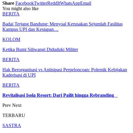
Share
Facebook
Twitter
ReddIt
WhatsApp
Email
You might also like
BERITA
Badai Terjang Bandung: Menyoal Kerusakan Sejumlah Fasilitas
Kampus UPI dan Kesiapan…
KOLOM
Ketika Bumi Siliwangi Diduduki Militer
BERITA
Hak Berorganisasi vs Antisipasi Perpeloncoan: Polemik Kebijakan
Kaderisasi di UPI
BERITA
Revitalisasi Isola Resort: Dari Pailit hingga Rebranding
Prev
Next
TERBARU
SASTRA