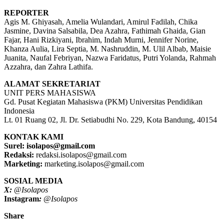
REPORTER
Agis M. Ghiyasah, Amelia Wulandari, Amirul Fadilah, Chika
Jasmine, Davina Salsabila, Dea Azahra, Fathimah Ghaida, Gian
Fajar, Hani Rizkiyani, Ibrahim, Indah Murni, Jennifer Norine,
Khanza Aulia, Lira Septia, M. Nashruddin, M. Ulil Albab, Maisie
Juanita, Naufal Febriyan, Nazwa Faridatus, Putri Yolanda, Rahmah
Azzahra, dan Zahra Lathifa.
ALAMAT SEKRETARIAT
UNIT PERS MAHASISWA
Gd. Pusat Kegiatan Mahasiswa (PKM) Universitas Pendidikan
Indonesia
Lt. 01 Ruang 02, Jl. Dr. Setiabudhi No. 229, Kota Bandung, 40154
KONTAK KAMI
Surel: isolapos@gmail.com
Redaksi:
redaksi.isolapos@gmail.com
Marketing:
marketing.isolapos@gmail.com
SOSIAL MEDIA
X
:
@
Isolapos
Instagram
:
@
Isolapos
Share