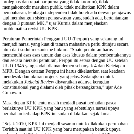
prolegnas dan rapat paripurna yang tidak kuorum), tidak
mengakomodir masukan publik, tidak melibatkan KPK dalam
pembahasan, lembaga independen tidak boleh ada dewan pengawas
tapi membangun sistem pengawasan yang sudah ada, bertentangan
dengan 3 putusan MK,” ujar Kurnia dalam menjelaskan
problematika revisi UU KPK.
Peraturan Pemerintah Pengganti UU (Perppu) yang sekarang ini
menjadi narasi yang kuat di tataran mahasiswa perlu ditinjau secara
utuh dari sudut mekanisme hukum. “Suatu peraturan harus
memenuhi asas asas umum dan asas khusus dalam pembentukannya
dan secara hierarki peraturan, Perppu itu setara dengan UU setelah
UUD 1945 yang sudah diamandemen sebanyak 4 dan Ketetapan
MPR. Dengan catatan Perppu ini harus dikeluarkan saat keadaan
mendesak dan ukuran urgensi yang jelas. Sedangkan untuk
melakukan
Judicial Review
disyaratkan adanya kerugian
konstitusional yang dialami oleh pihak bersangkutan,” ujar Ade
Gunawan.
Masa depan KPK tentu masih menjadi pusat perhatian pasca
berlakunya UU KPK yang baru yang sebetulnya narasi upaya
perubahan terhadap KPK ini sudah dilakukan sejak lama.
“Sejak 2010, KPK ini menjadi sasaran untuk dilakukan perubahan.
Terlebih saat ini UU KPK yang baru merupakan bentuk upaya