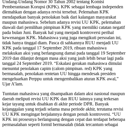
Undang-Undang Nomor 30 Tahun 2002 tentang Komisi
Pemberantasan Korupsi (KPK). KPK sebagai lembaga independen
dlemahkan dengan adanya revisi tersebut. Pelemahan KPK
mendapatkan banyak penolakan baik dari kalangan masyarakat
maupun mahasiswa. Sebelum adanya revisi UU KPK, pelemahan
diawali dari pemilihan pimpinan KPK yang memiliki catatan negatif
pada bulan Juni. Banyak hal yang menjadi kontroversi perihal
kewenangan KPK. Mahasiswa yang juga mengikuti persoalan ini,
tidak hanya tinggal diam. Pasca di sahkannya RUU menjadi UU
KPK pada tanggal 17 September 2019, ribuan mahasiswa
melakukan aksi yang berlangsung damai pada tanggal 19 September
2019 dan dilanjut dengan masa aksi yang jauh lebih besar lagi pada
tanggal 24 September 2019. “Eskalasi gerakan mahasiswa dimulai
menuntut penolakan capim (calom pimpinan. red) KPK yang
bermasalah, penolakan rentetan UU hingga mendesak presiden
mengeluarkan Perppu untuk mengembalikan aturan KPK awal,”
Ujar A’lam.
Tuntutan mahasiswa yang disampaikan dalam aksi nasional maupun
daerah meliputi revisi UU KPK dan RUU lainnya yang terkesan
kejar tayang untuk disahkan di akhir periode DPR. Banyak
kejanggalan yang terjadi selama masa periode akhir, terutama revisi
UU KPK mengingat berjalannya dengan penuh kontroversi. “UU
KPK ini prosesnya berlangsung dengan cepat dan terdapat beberapa
permasalahan seperti formil bermasalah (tidak tercantum sebagai