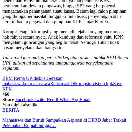
pelemahan KPK dimulai terancamnya independensi KPK,
pembentukan dewan pengawas, hingga SP3 yang berpotensi
mengacaukan penanganan suatu kasus. Belum lagi calon pimpinan
yang diduga bermasalah hingga kriminalisasi, penyerangan atau
teror terhadap pegawai dan pimpinan KPK,” ujar Kurnia.
Korupsi tetaplah korupsi yang menjadi kejahatan yang merampas
hak rakyat secara nyata. Anak kandung dari reformasi yaitu KPK
mengalami guncangan yang begitu hebat. Semoga Tuhan tidak
bosan menyelamatkan bangsa ini.
Tulisan ini merupakan pers rilis kegiatan diskusi publik BEM Rema
UPI, tulisan ini sepenuhnya tanggungjawab penyelenggara
kegiatan.
BEM Rema UPI
diskusi
Gerakan
mahasiswa
kpk
mahasiswa
Reformasi Dikorupsi
revisi uu kpk
Save
KPK
460
Share
Facebook
Twitter
ReddIt
WhatsApp
Email
You might also like
BERITA
Mahasiswa dan Buruh Sampaikan Aspirasi di DPRD Jabar Terkait
Pelemahan Rupiah hingga…