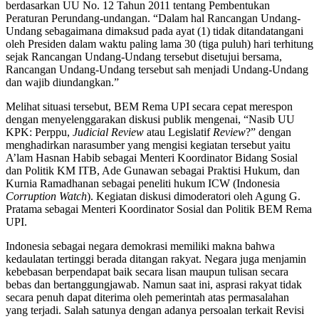
berdasarkan UU No. 12 Tahun 2011 tentang Pembentukan
Peraturan Perundang-undangan. “Dalam hal Rancangan Undang-
Undang sebagaimana dimaksud pada ayat (1) tidak ditandatangani
oleh Presiden dalam waktu paling lama 30 (tiga puluh) hari terhitung
sejak Rancangan Undang-Undang tersebut disetujui bersama,
Rancangan Undang-Undang tersebut sah menjadi Undang-Undang
dan wajib diundangkan.”
Melihat situasi tersebut, BEM Rema UPI secara cepat merespon
dengan menyelenggarakan diskusi publik mengenai, “Nasib UU
KPK: Perppu,
Judicial Review
atau Legislatif
Review
?” dengan
menghadirkan narasumber yang mengisi kegiatan tersebut yaitu
A’lam Hasnan Habib sebagai Menteri Koordinator Bidang Sosial
dan Politik KM ITB, Ade Gunawan sebagai Praktisi Hukum, dan
Kurnia Ramadhanan sebagai peneliti hukum ICW (Indonesia
Corruption Watch
). Kegiatan diskusi dimoderatori oleh Agung G.
Pratama sebagai Menteri Koordinator Sosial dan Politik BEM Rema
UPI.
Indonesia sebagai negara demokrasi memiliki makna bahwa
kedaulatan tertinggi berada ditangan rakyat. Negara juga menjamin
kebebasan berpendapat baik secara lisan maupun tulisan secara
bebas dan bertanggungjawab. Namun saat ini, asprasi rakyat tidak
secara penuh dapat diterima oleh pemerintah atas permasalahan
yang terjadi. Salah satunya dengan adanya persoalan terkait Revisi