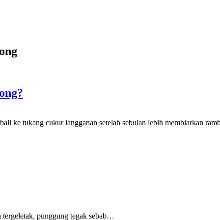
ong
ong?
li ke tukang cukur langganan setelah sebulan lebih membiarkan rambut
 tergeletak,
punggung tegak
sebab
…