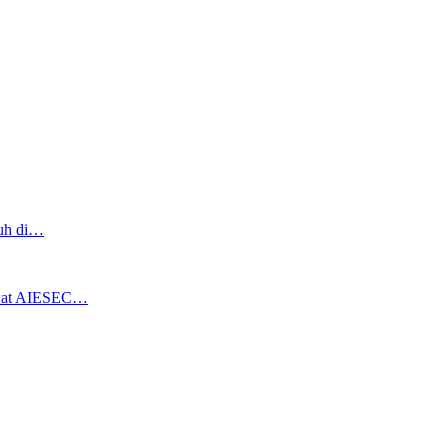
ruh di…
ewat AIESEC…