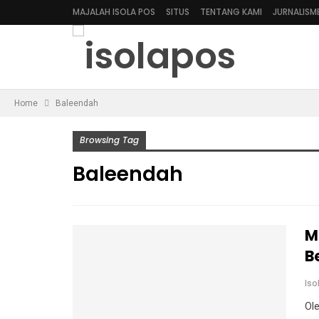
MAJALAH ISOLA POS
SITUS
TENTANG KAMI
JURNALISM
Home
Baleendah
Browsing Tag
Baleendah
M
B
Is
Ol