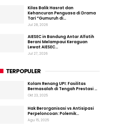
Kilas Balik Hasrat dan
Kehancuran Penguasa di Drama
Tari “Gumuruh di…
Jul 28, 2026
AIESEC in Bandung Antar Alfatih
Berani Melampaui Keraguan
Lewat AIESEC…
Jul 27, 2026
TERPOPULER
Kolam Renang UPI: Fasilitas
Bermasalah di Tengah Prestasi …
Okt 23, 2025
Hak Berorganisasi vs Antisipasi
Perpeloncoan: Polemik…
Agu 15, 2025