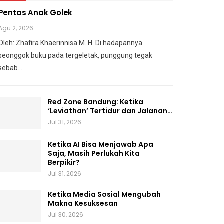
Pentas Anak Golek
Agu 2, 2026
Oleh: Zhafira Khaerinnisa M. H.
Di hadapannya
seonggok buku
pada tergeletak,
punggung tegak
sebab
…
Red Zone Bandung: Ketika
‘Leviathan’ Tertidur dan Jalanan…
Jul 31, 2026
Ketika AI Bisa Menjawab Apa
Saja, Masih Perlukah Kita
Berpikir?
Jul 31, 2026
Ketika Media Sosial Mengubah
Makna Kesuksesan
Jul 30, 2026