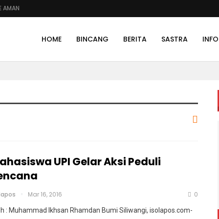
E AMAN
HOME
BINCANG
BERITA
SASTRA
INFO
ahasiswa UPI Gelar Aksi Peduli
encana
olapos
Mar 16, 2016
0
eh : Muhammad Ikhsan Rhamdan Bumi Siliwangi, isolapos.com-