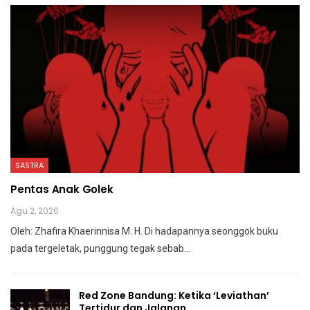
SASTRA
Pentas Anak Golek
Agu 2, 2026
Oleh: Zhafira Khaerinnisa M. H.
Di hadapannya seonggok buku
pada tergeletak,
punggung tegak
sebab
…
Red Zone Bandung: Ketika ‘Leviathan’
Tertidur dan Jalanan…