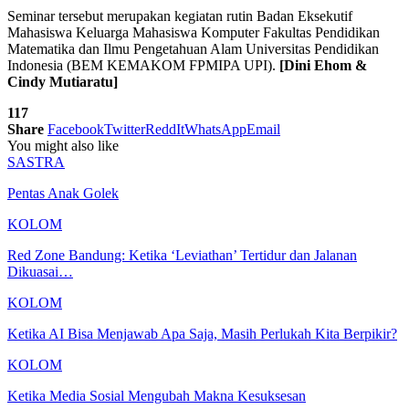
Seminar tersebut merupakan kegiatan rutin Badan Eksekutif
Mahasiswa Keluarga Mahasiswa Komputer Fakultas Pendidikan
Matematika dan Ilmu Pengetahuan Alam Universitas Pendidikan
Indonesia (BEM KEMAKOM FPMIPA UPI).
[Dini Ehom &
Cindy Mutiaratu]
117
Share
Facebook
Twitter
ReddIt
WhatsApp
Email
You might also like
SASTRA
Pentas Anak Golek
KOLOM
Red Zone Bandung: Ketika ‘Leviathan’ Tertidur dan Jalanan
Dikuasai…
KOLOM
Ketika AI Bisa Menjawab Apa Saja, Masih Perlukah Kita Berpikir?
KOLOM
Ketika Media Sosial Mengubah Makna Kesuksesan