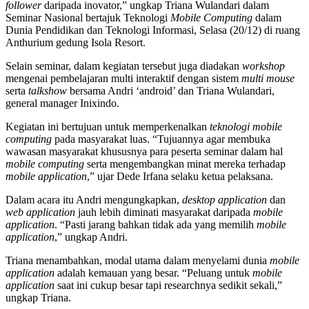
follower
daripada inovator,” ungkap Triana Wulandari dalam
Seminar Nasional bertajuk Teknologi
Mobile Computing
dalam
Dunia Pendidikan dan Teknologi Informasi, Selasa (20/12) di ruang
Anthurium gedung Isola Resort.
Selain seminar, dalam kegiatan tersebut juga diadakan
workshop
mengenai pembelajaran multi interaktif dengan sistem
multi mouse
serta
talkshow
bersama Andri ‘android’ dan Triana Wulandari,
general manager Inixindo.
Kegiatan ini bertujuan untuk memperkenalkan
teknologi mobile
computing
pada masyarakat luas. “Tujuannya agar membuka
wawasan masyarakat khususnya para peserta seminar dalam hal
mobile computing
serta mengembangkan minat mereka terhadap
mobile application
,” ujar Dede Irfana selaku ketua pelaksana.
Dalam acara itu Andri mengungkapkan,
desktop application
dan
web application
jauh lebih diminati masyarakat daripada
mobile
application
. “Pasti jarang bahkan tidak ada yang memilih
mobile
application
,” ungkap Andri.
Triana menambahkan, modal utama dalam menyelami dunia
mobile
application
adalah kemauan yang besar. “Peluang untuk
mobile
application
saat ini cukup besar tapi researchnya sedikit sekali,”
ungkap Triana.