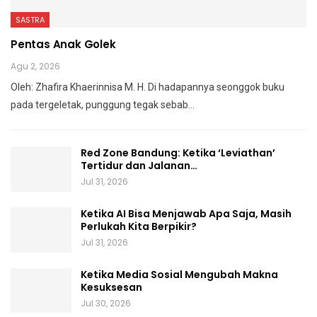
SASTRA
Pentas Anak Golek
Agu 2, 2026
Oleh: Zhafira Khaerinnisa M. H.
Di hadapannya seonggok buku
pada tergeletak,
punggung tegak
sebab
…
Red Zone Bandung: Ketika ‘Leviathan’
Tertidur dan Jalanan…
Jul 31, 2026
Ketika AI Bisa Menjawab Apa Saja, Masih
Perlukah Kita Berpikir?
Jul 31, 2026
Ketika Media Sosial Mengubah Makna
Kesuksesan
Jul 30, 2026