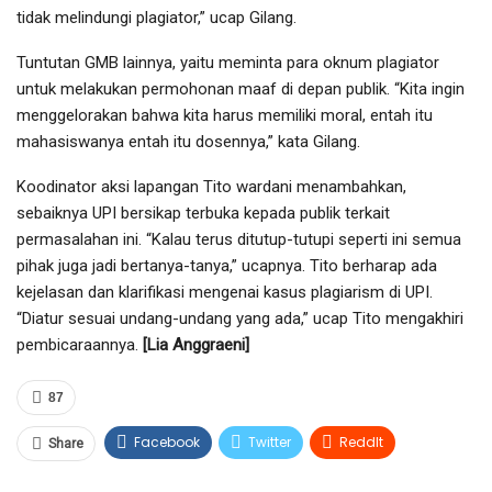
tidak melindungi plagiator,” ucap Gilang.
Tuntutan GMB lainnya, yaitu meminta para oknum plagiator
untuk melakukan permohonan maaf di depan publik. “Kita ingin
menggelorakan bahwa kita harus memiliki moral, entah itu
mahasiswanya entah itu dosennya,” kata Gilang.
Koodinator aksi lapangan Tito wardani menambahkan,
sebaiknya UPI bersikap terbuka kepada publik terkait
permasalahan ini. “Kalau terus ditutup-tutupi seperti ini semua
pihak juga jadi bertanya-tanya,” ucapnya. Tito berharap ada
kejelasan dan klarifikasi mengenai kasus plagiarism di UPI.
“Diatur sesuai undang-undang yang ada,” ucap Tito mengakhiri
pembicaraannya.
[Lia Anggraeni]
87
Facebook
Twitter
ReddIt
Share
WhatsApp
Email