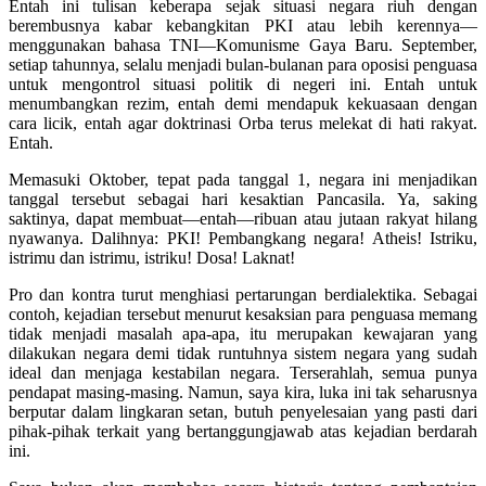
Entah ini tulisan keberapa sejak situasi negara riuh dengan
berembusnya kabar kebangkitan PKI atau lebih kerennya—
menggunakan bahasa TNI—Komunisme Gaya Baru. September,
setiap tahunnya, selalu menjadi bulan-bulanan para oposisi penguasa
untuk mengontrol situasi politik di negeri ini. Entah untuk
menumbangkan rezim, entah demi mendapuk kekuasaan dengan
cara licik, entah agar doktrinasi Orba terus melekat di hati rakyat.
Entah.
Memasuki Oktober, tepat pada tanggal 1, negara ini menjadikan
tanggal tersebut sebagai hari kesaktian Pancasila. Ya, saking
saktinya, dapat membuat—entah—ribuan atau jutaan rakyat hilang
nyawanya. Dalihnya: PKI! Pembangkang negara! Atheis! Istriku,
istrimu dan istrimu, istriku! Dosa! Laknat!
Pro dan kontra turut menghiasi pertarungan berdialektika. Sebagai
contoh, kejadian tersebut menurut kesaksian para penguasa memang
tidak menjadi masalah apa-apa, itu merupakan kewajaran yang
dilakukan negara demi tidak runtuhnya sistem negara yang sudah
ideal dan menjaga kestabilan negara. Terserahlah, semua punya
pendapat masing-masing. Namun, saya kira, luka ini tak seharusnya
berputar dalam lingkaran setan, butuh penyelesaian yang pasti dari
pihak-pihak terkait yang bertanggungjawab atas kejadian berdarah
ini.