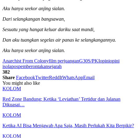
Aku hanya seekor anjing sialan.
Dari selangkangan bangsawan,
Sesuatu yang hangat keluar dariku saat mandi,
Dan aku tuangkan segelas air panas ke selangkangannya.
Aku hanya seekor anjing sialan.
Anarchist From Colony
film perjuangan
G30S/PKI
opini
opini
isolapos
pemberontakan
sejarah
382
Share
Facebook
Twitter
ReddIt
WhatsApp
Email
You might also like
KOLOM
Red Zone Bandung: Ketika ‘Leviathan’ Tertidur dan Jalanan
Dikuasai…
KOLOM
Ketika AI Bisa Menjawab Apa Saja, Masih Perlukah Kita Berpikir?
KOLOM