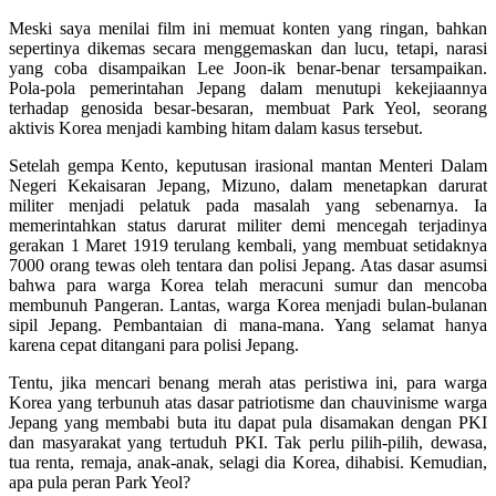
Meski saya menilai film ini memuat konten yang ringan, bahkan
sepertinya dikemas secara menggemaskan dan lucu, tetapi, narasi
yang coba disampaikan Lee Joon-ik benar-benar tersampaikan.
Pola-pola pemerintahan Jepang dalam menutupi kekejiaannya
terhadap genosida besar-besaran, membuat Park Yeol, seorang
aktivis Korea menjadi kambing hitam dalam kasus tersebut.
Setelah gempa Kento, keputusan irasional mantan Menteri Dalam
Negeri Kekaisaran Jepang, Mizuno, dalam menetapkan darurat
militer menjadi pelatuk pada masalah yang sebenarnya. Ia
memerintahkan status darurat militer demi mencegah terjadinya
gerakan 1 Maret 1919 terulang kembali, yang membuat setidaknya
7000 orang tewas oleh tentara dan polisi Jepang. Atas dasar asumsi
bahwa para warga Korea telah meracuni sumur dan mencoba
membunuh Pangeran. Lantas, warga Korea menjadi bulan-bulanan
sipil Jepang. Pembantaian di mana-mana. Yang selamat hanya
karena cepat ditangani para polisi Jepang.
Tentu, jika mencari benang merah atas peristiwa ini, para warga
Korea yang terbunuh atas dasar patriotisme dan chauvinisme warga
Jepang yang membabi buta itu dapat pula disamakan dengan PKI
dan masyarakat yang tertuduh PKI. Tak perlu pilih-pilih, dewasa,
tua renta, remaja, anak-anak, selagi dia Korea, dihabisi. Kemudian,
apa pula peran Park Yeol?