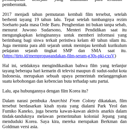
pemberontak.
2017 menjadi tahun pemutaran kembali film tersebut, setelah
berhenti tayang 19 tahun lalu. Tepat setelah tumbangnya rezim
Soeharto pada masa Orde Baru. Penghentian ini bukan tanpa sebab,
menurut Juwono Sudarsono, Menteri Pendidikan saat itu
mengungkapkan keinginannya untuk memberi informasi yang
berimbang bagi siswa terkait peristiwa kelam 40 tahun silam itu.
Juga meminta para ahli sejarah untuk meninjau kembali kurikulum
pelajaran sejarah tingkat SMP dan SMA saat itu.
(
https://tirto.id/mempropagandakan-film-seram-g30s-pki-cxsV
)
Hal ini, setidaknya mengindikasikan bahwa film yang terlanjur
tayang beberapa hari kemarin di televisi maupun di sudut-sudut kota
Indonesia, merupakan sebuah upaya pemerintah melanggengkan
suatu kebohongan dan kebencian buta terhadap satu partai.
Lalu, apa hubungannya dengan film Korea itu?
Dalam narasi pembuka
Anarchist From Colony
dikatakan, film
tersebut berdasarkan kisah nyata yang dialami Park Yeol dan
Fumiko Kaneko, juga beserta kawan-kawan aktivis anarkis dalam
tindak-tanduknya melawan pemerintahan kolonial Jepang yang
menduduki Korea. Saya kira, mereka merupakan Berkman dan
Goldman versi asia.