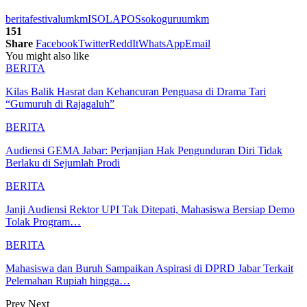
berita
festivalumkm
ISOLAPOS
sokoguru
umkm
151
Share
Facebook
Twitter
ReddIt
WhatsApp
Email
You might also like
BERITA
Kilas Balik Hasrat dan Kehancuran Penguasa di Drama Tari
“Gumuruh di Rajagaluh”
BERITA
Audiensi GEMA Jabar: Perjanjian Hak Pengunduran Diri Tidak
Berlaku di Sejumlah Prodi
BERITA
Janji Audiensi Rektor UPI Tak Ditepati, Mahasiswa Bersiap Demo
Tolak Program…
BERITA
Mahasiswa dan Buruh Sampaikan Aspirasi di DPRD Jabar Terkait
Pelemahan Rupiah hingga…
Prev
Next