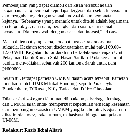
Pembelajaran yang dapat diambil dari kisah tersebut adalah
bagaimana sang pembuat keju dapat tergerak dari sebuah persoalan
dan mengubahnya dengan sebuah inovasi dalam pembuatan
kejunya. “Sebenarnya yang menarik untuk diteliti adalah bagaimana
dia tergerak ya, dari suatu, berangkat dari suatu, dari sebuah
persoalan. Dia menjawab dengan esensi dan inovasi,” jelasnya.
Masih di tempat yang sama, terdapat juga acara donor darah
sukarela. Kegiatan tersebut diselenggarakan mulai pukul 09.00–
12.00 WIB. Kegiatan donor darah ini berkolaborasi dengan Unit
Pelayanan Darah Rumah Sakit Hasan Sadikin. Pada kegiatan ini
panitia menyediakan sebanyak 200 kantong darah untuk para
pendonor.
Selain itu, terdapat pameran UMKM dalam acara tersebut. Pameran
ini dihadiri oleh UMKM lokal Bandung, seperti Parasheyhat,
Blankenheim, D’Russa, Nifty Twice, dan Dillco Chocolate.
Dilansir dari sokoguru.id, tujuan dilibatkannya berbagai lembaga
dan UMKM ialah untuk memperkuat kepedulian terhadap kesehatan
dan membangun ekosistem UMKM yang kolaboratif. Kegiatan ini
dihadiri oleh masyarakat umum, mahasiswa, hingga para pelaku
UMKM.
Redaktur: Razib Ikbal Alfaris