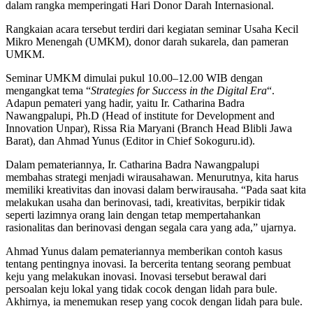
dalam rangka memperingati Hari Donor Darah Internasional.
Rangkaian acara tersebut terdiri dari kegiatan seminar Usaha Kecil
Mikro Menengah (UMKM), donor darah sukarela, dan pameran
UMKM.
Seminar UMKM dimulai pukul 10.00–12.00 WIB dengan
mengangkat tema “
Strategies for Success in the Digital Era
“.
Adapun pemateri yang hadir, yaitu Ir. Catharina Badra
Nawangpalupi, Ph.D (Head of institute for Development and
Innovation Unpar), Rissa Ria Maryani (Branch Head Blibli Jawa
Barat), dan Ahmad Yunus (Editor in Chief Sokoguru.id).
Dalam pemateriannya, Ir. Catharina Badra Nawangpalupi
membahas strategi menjadi wirausahawan. Menurutnya, kita harus
memiliki kreativitas dan inovasi dalam berwirausaha. “Pada saat kita
melakukan usaha dan berinovasi, tadi, kreativitas, berpikir tidak
seperti lazimnya orang lain dengan tetap mempertahankan
rasionalitas dan berinovasi dengan segala cara yang ada,” ujarnya.
Ahmad Yunus dalam pemateriannya memberikan contoh kasus
tentang pentingnya inovasi. Ia bercerita tentang seorang pembuat
keju yang melakukan inovasi. Inovasi tersebut berawal dari
persoalan keju lokal yang tidak cocok dengan lidah para bule.
Akhirnya, ia menemukan resep yang cocok dengan lidah para bule.