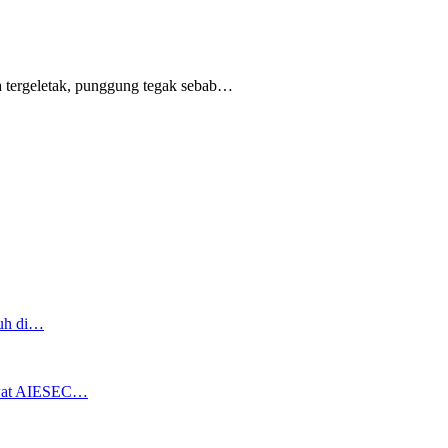
 tergeletak,
punggung tegak
sebab
…
ruh di…
ewat AIESEC…