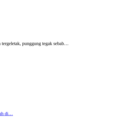
 tergeletak,
punggung tegak
sebab
…
ruh di…