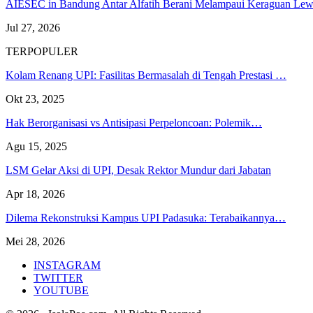
AIESEC in Bandung Antar Alfatih Berani Melampaui Keraguan L
Jul 27, 2026
TERPOPULER
Kolam Renang UPI: Fasilitas Bermasalah di Tengah Prestasi …
Okt 23, 2025
Hak Berorganisasi vs Antisipasi Perpeloncoan: Polemik…
Agu 15, 2025
LSM Gelar Aksi di UPI, Desak Rektor Mundur dari Jabatan
Apr 18, 2026
Dilema Rekonstruksi Kampus UPI Padasuka: Terabaikannya…
Mei 28, 2026
INSTAGRAM
TWITTER
YOUTUBE