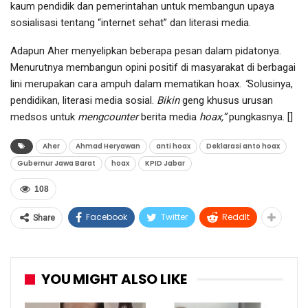
kaum pendidik dan pemerintahan untuk membangun upaya
sosialisasi tentang “internet sehat” dan literasi media.
Adapun Aher menyelipkan beberapa pesan dalam pidatonya.
Menurutnya membangun opini positif di masyarakat di berbagai
lini merupakan cara ampuh dalam mematikan hoax.
“
Solusinya,
pendidikan, literasi media sosial.
Bikin
geng khusus urusan
medsos untuk
mengcounter
berita media
hoax,”
pungkasnya. []
Aher
Ahmad Heryawan
anti hoax
Deklarasi anto hoax
Gubernur Jawa Barat
hoax
KPID Jabar
108
Facebook
Twitter
ReddIt
Share
YOU MIGHT ALSO LIKE