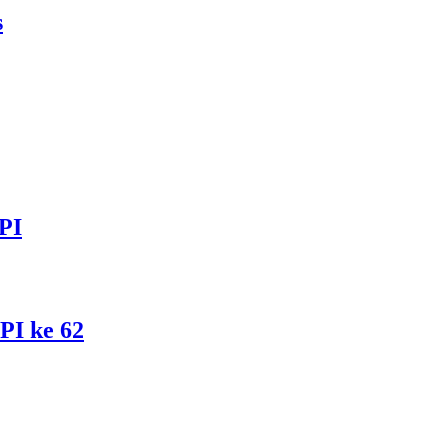
s
UPI
PI ke 62