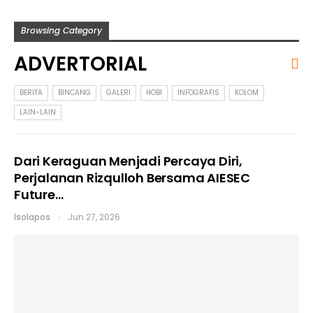
Browsing Category
ADVERTORIAL
BERITA
BINCANG
GALERI
HOBI
INFOGRAFIS
KOLOM
LAIN-LAIN
Dari Keraguan Menjadi Percaya Diri,
Perjalanan Rizqulloh Bersama AIESEC
Future…
Isolapos
Jun 27, 2026