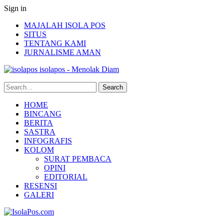
Sign in
MAJALAH ISOLA POS
SITUS
TENTANG KAMI
JURNALISME AMAN
isolapos - Menolak Diam
HOME
BINCANG
BERITA
SASTRA
INFOGRAFIS
KOLOM
SURAT PEMBACA
OPINI
EDITORIAL
RESENSI
GALERI