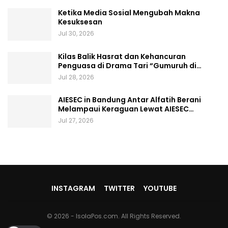
Ketika Media Sosial Mengubah Makna
Kesuksesan
Jul 30, 2026
Kilas Balik Hasrat dan Kehancuran
Penguasa di Drama Tari “Gumuruh di…
Jul 28, 2026
AIESEC in Bandung Antar Alfatih Berani
Melampaui Keraguan Lewat AIESEC…
Jul 27, 2026
INSTAGRAM
TWITTER
YOUTUBE
© 2026 - IsolaPos.com. All Rights Reserved.