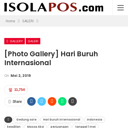
Home
GALERI
Massa aksi bergerak menuju Gedung Sate. (Isolapos.com/Salsabilla Ramadhanty)
Previous
Next
GALLERY
GALERI
[Photo Gallery] Hari Buruh
Internasional
On
Mei 2, 2019
11,754
Share
Gedung sate
Hari buruh internasional
indonesia
keadilan
Massa Aksi
perjuangan
tanggal 1 mei