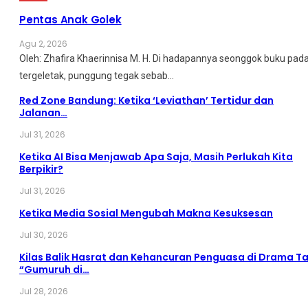
Pentas Anak Golek
Agu 2, 2026
Oleh: Zhafira Khaerinnisa M. H.
Di hadapannya seonggok buku
pad
tergeletak,
punggung tegak
sebab
…
Red Zone Bandung: Ketika ‘Leviathan’ Tertidur dan
Jalanan…
Jul 31, 2026
Ketika AI Bisa Menjawab Apa Saja, Masih Perlukah Kita
Berpikir?
Jul 31, 2026
Ketika Media Sosial Mengubah Makna Kesuksesan
Jul 30, 2026
Kilas Balik Hasrat dan Kehancuran Penguasa di Drama Ta
“Gumuruh di…
Jul 28, 2026