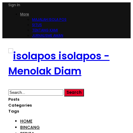
Sign In
More
MAJALAH ISOLA POS
SITUS
TENTANG KAMI
JURNALISME AMAN
isolapos -
Menolak Diam
Posts
Categories
Tags
HOME
BINCANG