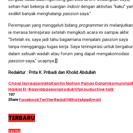
sehari-hari bekerja di ruangan
indoor
dengan aktivitas “kaku” ya
sedikit banyak menghalangi
passion
saya.”
Perempuan yang menggeluti bidang
programmer
ini melanjutkan
ia merasa terinspirasi setelah mengikuti acara ini sampai akhir.
“Setelah ini, saya jadi tahu bagaimana menjalani
passion
saya
tanpa mengganggu tugas kerja. Saya terinspirasi untuk bergabu
dalam sebuah wadah atau forum yang dapat mengakomodasi
passion
saya,” ucapnya.
[]
Redaktur : Prita K. Pribadi dan Kholid Abdullah
Choqi Isyraqi
jomblo
Kantin Nation Panas Dalam
komunitas
Haikal El-Rasyid
passion
produktif
prouductive talk
197
Facebook
Twitter
ReddIt
WhatsApp
Email
Share
TERBARU
SASTRA