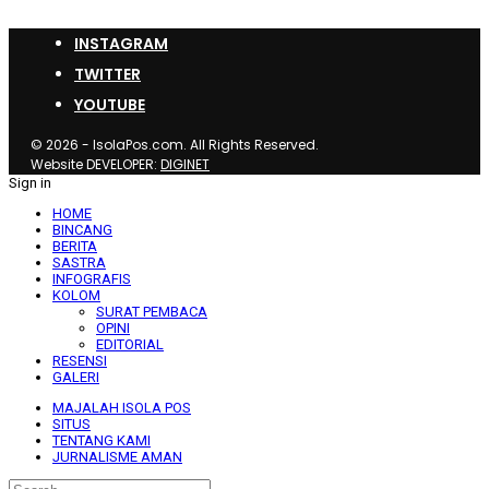
INSTAGRAM
TWITTER
YOUTUBE
© 2026 - IsolaPos.com. All Rights Reserved.
Website DEVELOPER:
DIGINET
Sign in
HOME
BINCANG
BERITA
SASTRA
INFOGRAFIS
KOLOM
SURAT PEMBACA
OPINI
EDITORIAL
RESENSI
GALERI
MAJALAH ISOLA POS
SITUS
TENTANG KAMI
JURNALISME AMAN