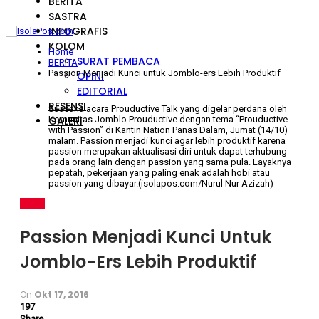
BERITA
SASTRA
INFOGRAFIS
KOLOM
Home
SURAT PEMBACA
BERITA
Passion Menjadi Kunci untuk Jomblo-ers Lebih Produktif
OPINI
EDITORIAL
RESENSI
Suasana acara Prouductive Talk yang digelar perdana oleh
GALERI
Komunitas Jomblo Prouductive dengan tema “Prouductive
with Passion” di Kantin Nation Panas Dalam, Jumat (14/10)
malam. Passion menjadi kunci agar lebih produktif karena
passion merupakan aktualisasi diri untuk dapat terhubung
pada orang lain dengan passion yang sama pula. Layaknya
pepatah, pekerjaan yang paling enak adalah hobi atau
passion yang dibayar.(isolapos.com/Nurul Nur Azizah)
BERITA
Passion Menjadi Kunci Untuk
Jomblo-Ers Lebih Produktif
On
Okt 17, 2016
197
Share