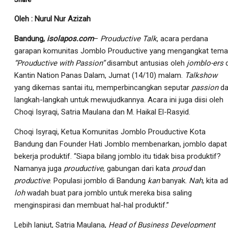
Oleh : Nurul Nur Azizah
Bandung,
isolapos.com
–
Prouductive Talk
, acara perdana
garapan komunitas Jomblo Prouductive yang mengangkat tema
“Prouductive with Passion”
disambut antusias oleh
jomblo-ers
Kantin Nation Panas Dalam, Jumat (14/10) malam.
Talkshow
yang dikemas santai itu, memperbincangkan seputar
passion
da
langkah-langkah untuk mewujudkannya. Acara ini juga diisi oleh
Choqi Isyraqi, Satria Maulana dan M. Haikal El-Rasyid.
Choqi Isyraqi, Ketua Komunitas Jomblo Prouductive Kota
Bandung dan Founder Hati Jomblo membenarkan, jomblo dapat
bekerja produktif. “Siapa bilang jomblo itu tidak bisa produktif?
Namanya juga
prouductive
, gabungan dari kata
p
roud
dan
productive
. Populasi jomblo di Bandung
kan
banyak.
Nah
, kita a
loh
wadah buat para jomblo untuk mereka bisa saling
menginspirasi dan membuat hal-hal produktif.”
Lebih lanjut, Satria Maulana,
Head of Business Development