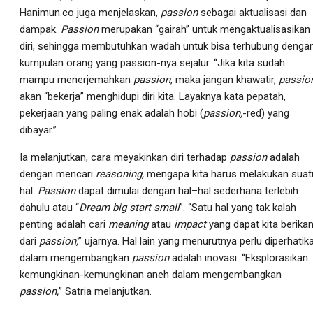
Hanimun.co juga menjelaskan,
passion
sebagai aktualisasi dan
dampak.
Passion
merupakan “gairah” untuk mengaktualisasikan
diri, sehingga membutuhkan wadah untuk bisa terhubung denga
kumpulan orang yang passion-nya sejalur. “Jika kita sudah
mampu menerjemahkan
passion
, maka jangan khawatir,
passio
akan “bekerja” menghidupi diri kita. Layaknya kata pepatah,
pekerjaan yang paling enak adalah hobi (
passion,
-red) yang
dibayar.”
Ia melanjutkan, cara meyakinkan diri terhadap
passion
adalah
dengan mencari
reasoning,
mengapa kita harus melakukan suat
hal.
Passion
dapat dimulai dengan hal–hal sederhana terlebih
dahulu atau “
Dream big start small
”. “Satu hal yang tak kalah
penting adalah cari
meaning
atau
impact
yang dapat kita berika
dari
passion,
” ujarnya. Hal lain yang menurutnya perlu diperhatik
dalam mengembangkan
passion
adalah inovasi. “Eksplorasikan
kemungkinan-kemungkinan aneh dalam mengembangkan
passion,
” Satria melanjutkan.