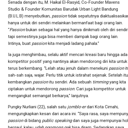
Senada dengan itu, M. Haikal El-Rasyid, Co-Founder Mavens
Studio & Founder Komunitas Barudak Urban Light Bandung
(B.U.L.B) menyebutkan,
passion
tidak sepatutnya diaktualisasika
hanya untuk diri sendiri melainkan bermanfaat bagi orang lain.
“
Passion
bukan sebagai hal yang hanya dinikmati oleh diri sendiri
tapi semestinya juga bisa memberi dampak bagi orang lain.
Intinya, buat
passion
kita menjadi ladang pahala.”
Ia juga menghimbau, selalu aktif mencari kreasi baru hingga ada
kompetitor positif yang nantinya akan mendorong diri kita untuk
terus berkembang. “Lelah atau jenuh dalam menekuni
passion
it
sah-sah saja, wajar. Perlu titik untuk istirahat sejenak. Setelah itu
kembangkan
passion
itu sendiri. Ada sebuah
timming
yang kita
ciptakan untuk mendorong
passion
. Cari juga kompetitor untuk
mengangkat semangat berkarya,” lanjutnya.
Pungky Nurliani (22), salah satu
jomblo-er
dari Kota Cimahi,
mengungkapkan kesan dari acara ini. “Saya rasa, saya mempuny
passion
di bidang
public speaking
dan saya juga mempunyai ho
bergaul, kalau
udah ngomong gak
bisa direm. Sedangkan saya,