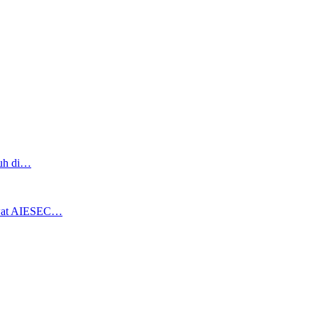
ruh di…
ewat AIESEC…