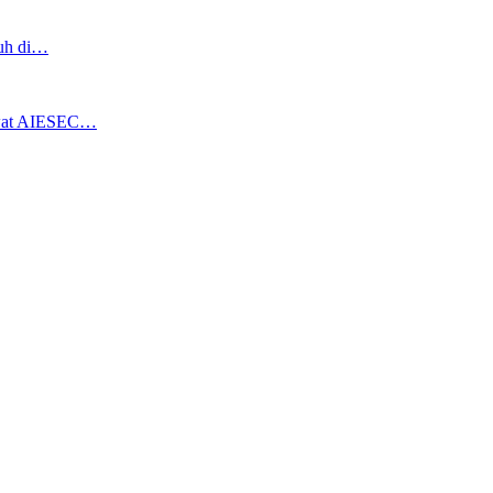
ruh di…
ewat AIESEC…