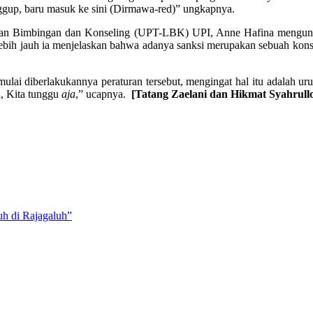
nggup, baru masuk ke sini (Dirmawa-red)” ungkapnya.
anan Bimbingan dan Konseling (UPT-LBK) UPI, Anne Hafina mengungk
lebih jauh ia menjelaskan bahwa adanya sanksi merupakan sebuah konse
lai diberlakukannya peraturan tersebut, mengingat hal itu adalah uru
, Kita tunggu
aja
,” ucapnya.
[Tatang Zaelani dan Hikmat Syahrull
h di Rajagaluh”