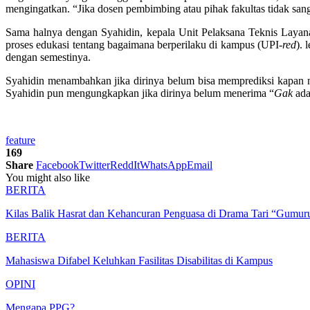
mengingatkan. “Jika dosen pembimbing atau pihak fakultas tidak sa
Sama halnya dengan Syahidin, kepala Unit Pelaksana Teknis Lay
proses edukasi tentang bagaimana berperilaku di kampus (UPI-
red
). 
dengan semestinya.
Syahidin menambahkan jika dirinya belum bisa memprediksi kapan mu
Syahidin pun mengungkapkan jika dirinya belum menerima “
Gak
ada
feature
169
Share
Facebook
Twitter
ReddIt
WhatsApp
Email
You might also like
BERITA
Kilas Balik Hasrat dan Kehancuran Penguasa di Drama Tari “Gumuru
BERITA
Mahasiswa Difabel Keluhkan Fasilitas Disabilitas di Kampus
OPINI
Mengapa PPG?