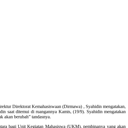
Direktur Direktorat Kemahasiswaan (Dirmawa) , Syahidin mengatakan,
idin saat ditemui di ruangannya Kamis, (19/9).
Syahidin mengatakan
ak akan berubah” tandasnya.
ntara bagi Unit Kegiatan Mahasiswa (UKM), pembinanya yang akan