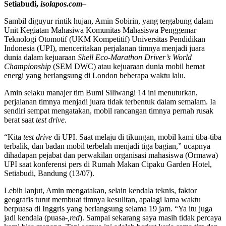
Setiabudi,
isolapos.com
–
Sambil diguyur rintik hujan, Amin Sobirin, yang tergabung dalam
Unit Kegiatan Mahasiwa Komunitas Mahasiswa Penggemar
Teknologi Otomotif (UKM Kompetitif) Universitas Pendidikan
Indonesia (UPI), menceritakan perjalanan timnya menjadi juara
dunia dalam kejuaraan
Shell Eco-Marathon Driver’s World
Championship
(SEM DWC) atau kejuaraan dunia mobil hemat
energi yang berlangsung di London beberapa waktu lalu.
Amin selaku manajer tim Bumi Siliwangi 14 ini menuturkan,
perjalanan timnya menjadi juara tidak terbentuk dalam semalam. Ia
sendiri sempat mengatakan, mobil rancangan timnya pernah rusak
berat saat
test drive
.
“Kita
test drive
di UPI. Saat melaju di tikungan, mobil kami tiba-tiba
terbalik, dan badan mobil terbelah menjadi tiga bagian,” ucapnya
dihadapan pejabat dan perwakilan organisasi mahasiswa (Ormawa)
UPI saat konferensi pers di Rumah Makan Cipaku Garden Hotel,
Setiabudi, Bandung (13/07).
Lebih lanjut, Amin mengatakan, selain kendala teknis, faktor
geografis turut membuat timnya kesulitan, apalagi lama waktu
berpuasa di Inggris yang berlangsung selama 19 jam. “Ya itu juga
jadi kendala (puasa
-,red
). Sampai sekarang saya masih tidak percaya