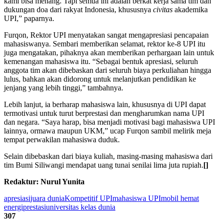
kami bisa menang. Tapi semua ini adalah berkat kerja sama tim dan
dukungan doa dari rakyat Indonesia, khususnya
civitas
akademika
UPI,” paparnya.
Furqon, Rektor UPI menyatakan sangat mengapresiasi pencapaian
mahasiswanya. Sembari memberikan selamat, rektor ke-8 UPI itu
juga mengatakan, pihaknya akan memberikan perhargaan lain untuk
kemenangan mahasiswa itu. “Sebagai bentuk apresiasi, seluruh
anggota tim akan dibebaskan dari seluruh biaya perkuliahan hingga
lulus, bahkan akan didorong untuk melanjutkan pendidikan ke
jenjang yang lebih tinggi,” tambahnya.
Lebih lanjut, ia berharap mahasiswa lain, khususnya di UPI dapat
termotivasi untuk turut berprestasi dan mengharumkan nama UPI
dan negara. “Saya harap, bisa menjadi motivasi bagi mahasiswa UPI
lainnya, ormawa maupun UKM,” ucap Furqon sambil melirik meja
tempat perwakilan mahasiswa duduk.
Selain dibebaskan dari biaya kuliah, masing-masing mahasiswa dari
tim Bumi Siliwangi mendapat uang tunai senilai lima juta rupiah.
[]
Redaktur: Nurul Yunita
apresiasi
juara dunia
Kompetitif UPI
mahasiswa UPI
mobil hemat
energi
prestasi
universitas kelas dunia
307