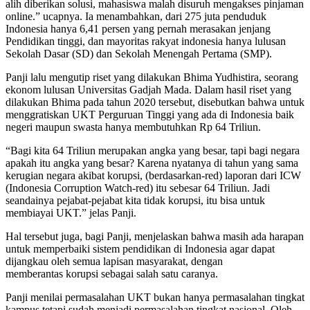
alih diberikan solusi, mahasiswa malah disuruh mengakses pinjaman
online.” ucapnya. Ia menambahkan, dari 275 juta penduduk
Indonesia hanya 6,41 persen yang pernah merasakan jenjang
Pendidikan tinggi, dan mayoritas rakyat indonesia hanya lulusan
Sekolah Dasar (SD) dan Sekolah Menengah Pertama (SMP).
Panji lalu mengutip riset yang dilakukan Bhima Yudhistira, seorang
ekonom lulusan Universitas Gadjah Mada. Dalam hasil riset yang
dilakukan Bhima pada tahun 2020 tersebut, disebutkan bahwa untuk
menggratiskan UKT Perguruan Tinggi yang ada di Indonesia baik
negeri maupun swasta hanya membutuhkan Rp 64 Triliun.
“Bagi kita 64 Triliun merupakan angka yang besar, tapi bagi negara
apakah itu angka yang besar? Karena nyatanya di tahun yang sama
kerugian negara akibat korupsi, (berdasarkan-red) laporan dari ICW
(Indonesia Corruption Watch-red) itu sebesar 64 Triliun. Jadi
seandainya pejabat-pejabat kita tidak korupsi, itu bisa untuk
membiayai UKT.” jelas Panji.
Hal tersebut juga, bagi Panji, menjelaskan bahwa masih ada harapan
untuk memperbaiki sistem pendidikan di Indonesia agar dapat
dijangkau oleh semua lapisan masyarakat, dengan
memberantas korupsi sebagai salah satu caranya.
Panji menilai permasalahan UKT bukan hanya permasalahan tingkat
kampus tetapi sudah menjadi permasalahan tingkat nasional. Oleh