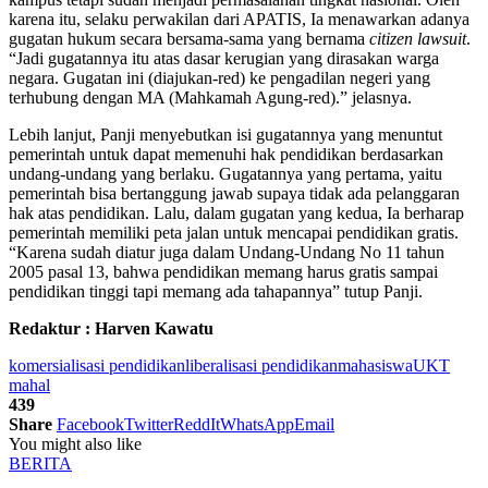
karena itu, selaku perwakilan dari APATIS, Ia menawarkan adanya
gugatan hukum secara bersama-sama yang bernama
citizen lawsuit
.
“Jadi gugatannya itu atas dasar kerugian yang dirasakan warga
negara. Gugatan ini (diajukan-red) ke pengadilan negeri yang
terhubung dengan MA (Mahkamah Agung-red).” jelasnya.
Lebih lanjut, Panji menyebutkan isi gugatannya yang menuntut
pemerintah untuk dapat memenuhi hak pendidikan berdasarkan
undang-undang yang berlaku. Gugatannya yang pertama, yaitu
pemerintah bisa bertanggung jawab supaya tidak ada pelanggaran
hak atas pendidikan. Lalu, dalam gugatan yang kedua, Ia berharap
pemerintah memiliki peta jalan untuk mencapai pendidikan gratis.
“Karena sudah diatur juga dalam Undang-Undang No 11 tahun
2005 pasal 13, bahwa pendidikan memang harus gratis sampai
pendidikan tinggi tapi memang ada tahapannya” tutup Panji.
Redaktur : Harven Kawatu
komersialisasi pendidikan
liberalisasi pendidikan
mahasiswa
UKT
mahal
439
Share
Facebook
Twitter
ReddIt
WhatsApp
Email
You might also like
BERITA