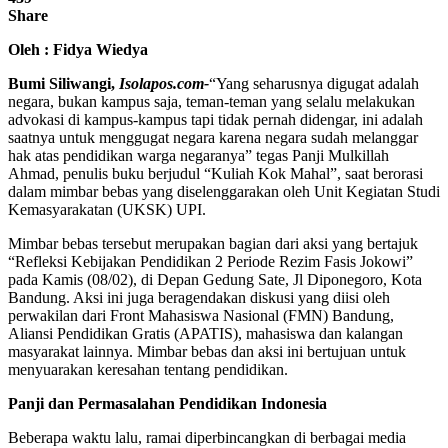
Share
Oleh : Fidya Wiedya
Bumi Siliwangi,
Isolapos.com-
“Yang seharusnya digugat adalah
negara, bukan kampus saja, teman-teman yang selalu melakukan
advokasi di kampus-kampus tapi tidak pernah didengar, ini adalah
saatnya untuk menggugat negara karena negara sudah melanggar
hak atas pendidikan warga negaranya” tegas Panji Mulkillah
Ahmad, penulis buku berjudul “Kuliah Kok Mahal”, saat berorasi
dalam mimbar bebas yang diselenggarakan oleh Unit Kegiatan Studi
Kemasyarakatan (UKSK) UPI.
Mimbar bebas tersebut merupakan bagian dari aksi yang bertajuk
“Refleksi Kebijakan Pendidikan 2 Periode Rezim Fasis Jokowi”
pada Kamis (08/02), di Depan Gedung Sate, Jl Diponegoro, Kota
Bandung. Aksi ini juga beragendakan diskusi yang diisi oleh
perwakilan dari Front Mahasiswa Nasional (FMN) Bandung,
Aliansi Pendidikan Gratis (APATIS), mahasiswa dan kalangan
masyarakat lainnya. Mimbar bebas dan aksi ini bertujuan untuk
menyuarakan keresahan tentang pendidikan.
Panji dan Permasalahan Pendidikan Indonesia
Beberapa waktu lalu, ramai diperbincangkan di berbagai media