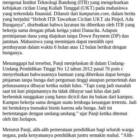
mengenai Institut Teknologi Bandung (ITB) yang mengeluarkan
kebijakan cicilan Uang Kuliah Tunggal (UKT) pada mahasiswa
yang terkendala finansial. Dilansir dari
kumparan.com
, dalam berita
yang berjudul “Heboh ITB Tawarkan Cicilan UKT ala Pinjol, Ada
Bunganya”, disebutkan bahwa layanan itu diberikan oleh ITB yang
bekerja sama dengan pihak ketiga yakni Danacita. Adapun
peminjaman dana yang diajukan tanpa Down Payment (DP) dan
jaminan. Mahasiswa yang meminjam dapat memilih opsi
pembayaran dalam waktu 6 bulan atau 12 bulan berikut dengan
bunganya.
Menanggapi hal tersebut, Panji menjelaskan di dalam Undang-
Undang Pendidikan Tinggi No 12 tahun 2012 pasal 76 poin c
menyebutkan bahwasannya bantuan yang diberikan dapat berupa
pinjaman tanpa bunga dari perguruan tinggi ataupun pemerintah dan
pelunasannya dibayar ketika sudah lulus. “Tapi yang jadi masalah
saat ini
kan
pinjamannya itu tidak dibayar saat lulus dan jadi
berbentuk tunggakan yang harus dicicil dan itu bukan dari kampus.
Kampus bekerja sama dengan suatu lembaga keuangan tertentu. Jadi
ini bentuknya transaksi bisnis karena ada bunga. Jadi ini
bertentangan dengan undang-undang.” ujar Panji ketika ditemui
oleh tim Isolapos.
Menurut Panji, alih-alih pemerataan pendidikan bagi seluruh warga
negara, pada kenyataanya pendidikan justru semakin mahal. “Alih-