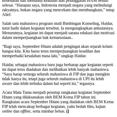
kebenaran dan menuntut keadilan atas pelanggaran HAM belum
selesai. “Harapan saya, Indonesia menjadi negara yang melindungi
rakyatnya, bukan negara yang mencekam dan membungkam,” tutup
Alief.
Salah satu mahasiswa program studi Bimbingan Konseling, Haidar,
turut hadir dalam kegiatan tersebut. Ia mengungkapkan antusiasnya.
Menurutnya, kegiatan ini dapat menjadi sarana edukasi dan motivasi
dalam memperjuangkan hak kemanusiaan..
“Bagi saya, September Hitam adalah pengingat akan sejarah kelam
bangsa kita. Kita harus terus memperjuangkan keadilan dan
memperbaiki kesalahan masa lalu,” ungkap Haidar.
Haidar, sebagai mahasiswa baru juga berharap agar kegiatan seperti
ini dapat terus diadakan dan melibatkan lebih banyak mahasiswa.
“Saya harap semoga seluruh mahasiswa di FIP dan juga mungkin
tidak hanya itu, tetapi juga seluruh mahasiswa di UPI itu lebih
aware
dan lebih terbuka dalam hal seperti ini,” tegasnya.
Acara Mata Tama menjadi penutup rangkaian kegiatan September
Hitam yang dilaksanakan oleh BEM Kema FIP tahun ini.
Rangkaian acara September Hitam yang diadakan oleh BEM Kema
FIP telah mencakup berbagai kegiatan, yaitu bedah film, kajian
online
dan
offline
, serta mimbar bebas.
[]