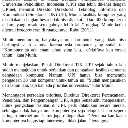
Universitas Pendidikan Indonesia (UPI) atau lebih dikenal dengan
UPInet, menurut Direktur Direktorat Teknologi Informasi dan
Komunikasi (Direktorat TIK) UPI, Munir, fasilitas komputer yang
disediakan sebagian besar tidak bisa dipakai. “Dari 300 komputer di
dalam, yang rusak setengahnya lebih lah,” ungkap Munir ketika
ditemui
isolapos.com
di ruangannya, Rabu (20/11).
Munir menuturkan, banyaknya unit komputer yang tidak bisa
berfungsi salah satunya karena usia komputer yang sudah tua.
“Komputer itu ada enam tahun yang lalu, efektifnya kan empat
tahun,” kata Munir.
Munir menjelaskan, Pihak Direktorat TIK UPI sejak tahun lalu
sudah mengajukan untuk perbaikan dan pengadaan fasilitas terutama
pengadaan komputer. Namun, UPI hanya bisa memenuhi
pengadaan 30 unit komputer untuk tahun ini. ”Sudah mengusulkan
dari tahun lalu, tapi kan ada prioritas universitas,” tutur Munir.
Menanggapi persoalan prioritas, Direktur Direktorat Perencanaan,
Penelitian, dan Pengembangan UPI, Agus Setiabudhi menjelaskan,
untuk pengadaan fasilitas di UPI, perlu dilakukan secara merata,
sehingga tidak hanya unit komputernya saja tetapi hal lain seperti
jaringan internet pun harus juga ditingkatkan. “Percuma kan kalau
komputernya bagus tapi internetnya tidak jalan, ” terangnya.