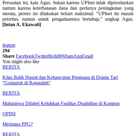
Persoalan ini, kata Agus, bukan karena UPInet tidak diprioritaskan
namun karena keterbatasan dana dan perlunya peningkatan yang
merata, proses ini dilakukan belum maksimal. “UPInet itu masuk
prioritas, namun untuk pengadaannya bertahap,” ungkap Agus.
[Intan A. Ekawati]
feature
294
Share
Facebook
Twitter
ReddIt
WhatsApp
Email
You might also like
BERITA
Kilas Balik Hasrat dan Kehancuran Penguasa di Drama Tari
“Gumuruh di Rajagaluh”
BERITA
Mahasiswa Difabel Keluhkan Fasilitas Disabilitas di Kampus
OPINI
Mengapa PPG?
BERITA