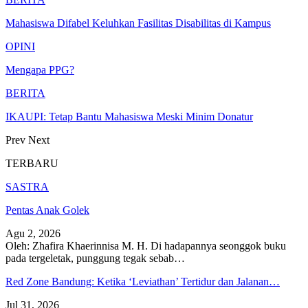
Mahasiswa Difabel Keluhkan Fasilitas Disabilitas di Kampus
OPINI
Mengapa PPG?
BERITA
IKAUPI: Tetap Bantu Mahasiswa Meski Minim Donatur
Prev
Next
TERBARU
SASTRA
Pentas Anak Golek
Agu 2, 2026
Oleh: Zhafira Khaerinnisa M. H.
Di hadapannya seonggok buku
pada tergeletak,
punggung tegak
sebab
…
Red Zone Bandung: Ketika ‘Leviathan’ Tertidur dan Jalanan…
Jul 31, 2026