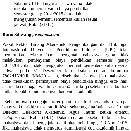
Edaran UPI tentang mahasiswa yang tidak
melakukan pembayaran biaya pendidikan
semester genap 2014/2015 dan tidak
mengajukan berhenti sementara kuliah sesuai
jadwal, Rabu (31/12).
Bumi Siliwangi,
isolapos.com
–
Wakil Rektor Bidang Akademik, Pengembangan dan Hubungan
Internasional Universitas Pendidikan Indonesia (UPI) telah
menurunkan edaran baru mengenai mahasiswa yang tidak
melakukan pembayaran biaya pendidikan semester genap
2014/2015 dan tidak mengajukan berhenti sementara kuliah sesuai
jadwal, pada 31 Desember lalu. Dalam edaran bernomor
7802/UN40.R1/KM/2014 itu, disebutkan bahwa jika mahasiswa
tidak melakukan pembayaran biaya pendidikan hingga esok hari,
akan diberi tenggat waktu selama 60 hari kerja setelah masa kontrak
kuliah berakhir untuk mengajukan cuti akademik.
“Sebelumnya (mengajukan-
red
) cuti masih diberlakukan sampai
batas waktu akhir masa studi.
Nah
, sekarang dua bulan saja,” tutur
Direktur Direktorat Akademik, Agus Taufik ketika ditemui
isolapos.com
, Rabu (14/1). Dalam edaran tersebut tertulis bahwa
mahasiswa dapat mengajukan cuti akademik hingga 28 April 2015.
Jika mahasiswa tidak mengurus administrasi cuti akademik hingga