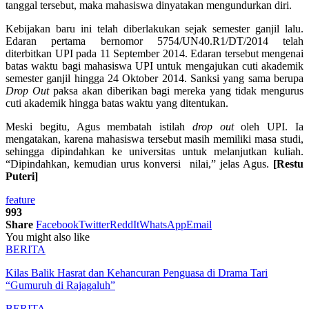
tanggal tersebut, maka mahasiswa dinyatakan mengundurkan diri.
Kebijakan baru ini telah diberlakukan sejak semester ganjil lalu.
Edaran pertama bernomor 5754/UN40.R1/DT/2014 telah
diterbitkan UPI pada 11 September 2014. Edaran tersebut mengenai
batas waktu bagi mahasiswa UPI untuk mengajukan cuti akademik
semester ganjil hingga 24 Oktober 2014. Sanksi yang sama berupa
Drop Out
paksa akan diberikan bagi mereka yang tidak mengurus
cuti akademik hingga batas waktu yang ditentukan.
Meski begitu, Agus membatah istilah
drop out
oleh UPI. Ia
mengatakan, karena mahasiswa tersebut masih memiliki masa studi,
sehingga dipindahkan ke universitas untuk melanjutkan kuliah.
“Dipindahkan, kemudian urus konversi nilai,” jelas Agus.
[Restu
Puteri]
feature
993
Share
Facebook
Twitter
ReddIt
WhatsApp
Email
You might also like
BERITA
Kilas Balik Hasrat dan Kehancuran Penguasa di Drama Tari
“Gumuruh di Rajagaluh”
BERITA