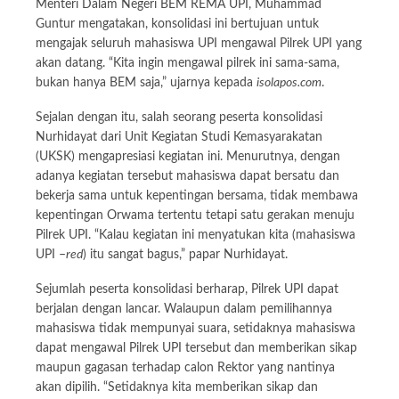
Menteri Dalam Negeri BEM REMA UPI, Muhammad
Guntur mengatakan, konsolidasi ini bertujuan untuk
mengajak seluruh mahasiswa UPI mengawal Pilrek UPI yang
akan datang. “Kita ingin mengawal pilrek ini sama-sama,
bukan hanya BEM saja,” ujarnya kepada
isolapos.com
.
Sejalan dengan itu, salah seorang peserta konsolidasi
Nurhidayat dari Unit Kegiatan Studi Kemasyarakatan
(UKSK) mengapresiasi kegiatan ini. Menurutnya, dengan
adanya kegiatan tersebut mahasiswa dapat bersatu dan
bekerja sama untuk kepentingan bersama, tidak membawa
kepentingan Orwama tertentu tetapi satu gerakan menuju
Pilrek UPI. “Kalau kegiatan ini menyatukan kita (mahasiswa
UPI –
red
) itu sangat bagus,” papar Nurhidayat.
Sejumlah peserta konsolidasi berharap, Pilrek UPI dapat
berjalan dengan lancar. Walaupun dalam pemilihannya
mahasiswa tidak mempunyai suara, setidaknya mahasiswa
dapat mengawal Pilrek UPI tersebut dan memberikan sikap
maupun gagasan terhadap calon Rektor yang nantinya
akan dipilih. “Setidaknya kita memberikan sikap dan