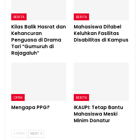
BERITA
BERITA
Kilas Balik Hasrat dan
Mahasiswa Difabel
Kehancuran
Keluhkan Fasilitas
Penguasa di Drama
Disabilitas di Kampus
Tari “Gumuruh di
Rajagaluh”
OPINI
BERITA
Mengapa PPG?
IKAUPI: Tetap Bantu
Mahasiswa Meski
Minim Donatur
PREV
NEXT