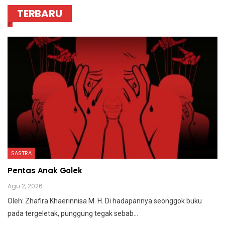
TERBARU
SASTRA
Pentas Anak Golek
Agu 2, 2026
Oleh: Zhafira Khaerinnisa M. H.
Di hadapannya seonggok buku
pada tergeletak,
punggung tegak
sebab
…