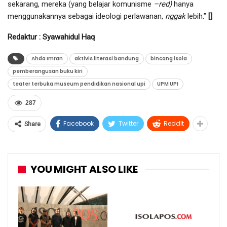
sekarang, mereka (yang belajar komunisme
–red)
hanya
menggunakannya sebagai ideologi perlawanan,
nggak
lebih.”
[]
Redaktur : Syawahidul Haq
Ahda Imran
aktivis literasi bandung
bincang isola
pemberangusan buku kiri
teater terbuka museum pendidikan nasional upi
UPM UPI
287
Facebook
Twitter
ReddIt
Share
YOU MIGHT ALSO LIKE