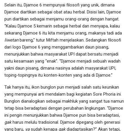
Selain itu, Djamoe 6 mempunyai filosofi yang unik, dimana
Djamoe diartikan sebagai obat atau herbal. Disisi lain, Djamoe
pun diartikan sebagai menjamu orang-orang dengan hangat.
“Kalau Djamoe 5 kemarin sebagai herbal dan menyapa, kalau
sekarang Djamoe 6 itu kita menjamu orang, makanya tadi ada
liwetan
bareng,” tutur Miftah menjelaskan. Sedangkan filosofi
dari logo Djamoe 6 yang menggambarkan daun pisang,
menunjukkan bahwa masyarakat UPI dapat bersatu menjadi
satu kesamaan yang “enak”. “Djamoe menjadi sebuah wadah
yakni daun pisang, dimana nasinya adalah masyarakat UPI,
toping-topingnya itu konten-konten yang ada di Djamoe.”
Tak hanya itu, ikon bunglon pun menjadi salah satu keunikan
yang mempunyai arti mendalam bagi kegiatan Sore Phoria ini.
Bunglon dianalogikan sebagai makhluk yang sangat tua namun
tetap bisa beradaptasi dengan perubahan lingkungan. “Djamoe
ini pengin menunjukkan bahwa Djamoe pun bisa beradaptasi,
gak
harus melulu tradisional. Djamoe dipegang oleh generasi
yang baru,
ya
sudah kenapa
gak
diadaptasikan?” Akan tetapi,