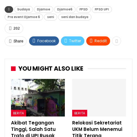
budaya
Djamoe
Djamoe6
FPSD
FPSD UPI
Pra event Djamoe 6
seni
seni dan budaya
202
Facebook
Twitter
ReddIt
Share
YOU MIGHT ALSO LIKE
BERITA
BERITA
Akibat Tegangan
Relokasi Sekretariat
Tinggi, Salah Satu
UKM Belum Menemui
Trafo di UPI Rusak
Titik Terang