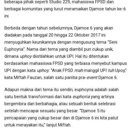
beberapa pihak seperti Studio 229, mahasiswa FPSD dan
berbagai komunitas yang turut meramaikan Djamoe tahun ke-6
ini.
Berbeda dengan tahun sebelumnya, Djamoe 6 yang akan
diadakan pada tanggal 20 hingga 22 Oktober 2017 ini
menyuguhkan keunikannya dengan mengusung tema “Seni
Euphoyria”. Nama dari tema yang diambil pun cukup unik,
dimana
uphoy
diistilahkan untuk UPI. Hal itu ditentukan
berdasarkan mahasiswa FPSD yang terbiasa menyebut kampus
UPI dengan kata
uphoy.
“Anak FPSD
mah
manggil UPI
tuh
Upoy,”
kata Miftah Fauzan, salah satu panitia pra-
event
Djamoe 6.
Adapun makna dari tema itu sendiri, euphoyria adalah salah
satu bentuk transformasi dari kata
euphoria
yang artinya
bergembira dan berbahagia, atau sebuah bentuk selebrasi
setelah mencapai sesuatu yang besar. “Djamoe 5 itu
pencapaian yang cukup besar dan di Djamoe 6 ini kita patut
untuk merayakan itu,” lanjut Miftah.