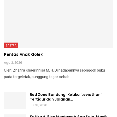
SASTRA
Pentas Anak Golek
Agu 2, 2026
Oleh: Zhafira Khaerinnisa M. H.
Di hadapannya seonggok buku
pada tergeletak,
punggung tegak
sebab
…
Red Zone Bandung: Ketika ‘Leviathan’
Tertidur dan Jalanan…
Jul 31, 2026
Ketika AI Bisa Menjawab Apa Saja, Masih