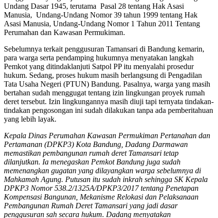
Undang Dasar 1945, terutama Pasal 28 tentang Hak Asasi
Manusia, Undang-Undang Nomor 39 tahun 1999 tentang Hak
Asasi Manusia, Undang-Undang Nomor 1 Tahun 2011 Tentang
Perumahan dan Kawasan Permukiman.
Sebelumnya terkait penggusuran Tamansari di Bandung kemarin,
para warga serta pendamping hukumnya menyatakan langkah
Pemkot yang ditindaklanjuti Satpol PP itu menyalahi prosedur
hukum. Sedang, proses hukum masih berlangsung di Pengadilan
Tata Usaha Negeri (PTUN) Bandung. Pasalnya, warga yang masih
bertahan sudah menggugat tentang izin lingkungan proyek rumah
deret tersebut. Izin lingkungannya masih diuji tapi ternyata tindakan-
tindakan pengosongan ini sudah dilakukan tanpa ada pemberitahuan
yang lebih layak.
Kepala Dinas Perumahan Kawasan Permukiman Pertanahan dan
Pertamanan (DPKP3) Kota Bandung, Dadang Darmawan
memastikan pembangunan rumah deret Tamansari tetap
dilanjutkan. Ia menegaskan Pemkot Bandung juga sudah
memenangkan gugatan yang dilayangkan warga sebelumnya di
Mahkamah Agung. Putusan itu sudah inkrah sehingga SK Kepala
DPKP3 Nomor 538.2/1325A/DPKP3/2017 tentang Penetapan
Kompensasi Bangunan, Mekanisme Relokasi dan Pelaksanaan
Pembangunan Rumah Deret Tamansari yang jadi dasar
penggusuran sah secara hukum. Dadang menyatakan