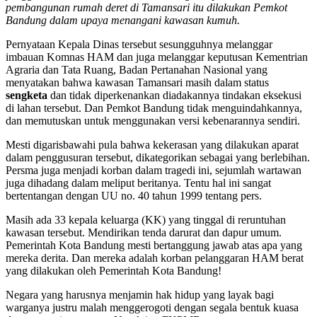
pembangunan rumah deret di Tamansari itu dilakukan Pemkot
Bandung dalam upaya menangani kawasan kumuh.
Pernyataan Kepala Dinas tersebut sesungguhnya melanggar
imbauan Komnas HAM dan juga melanggar keputusan Kementrian
Agraria dan Tata Ruang, Badan Pertanahan Nasional yang
menyatakan bahwa kawasan Tamansari masih dalam status
sengketa
dan tidak diperkenankan diadakannya tindakan eksekusi
di lahan tersebut. Dan Pemkot Bandung tidak menguindahkannya,
dan memutuskan untuk menggunakan versi kebenarannya sendiri.
Mesti digarisbawahi pula bahwa kekerasan yang dilakukan aparat
dalam penggusuran tersebut, dikategorikan sebagai yang berlebihan.
Persma juga menjadi korban dalam tragedi ini, sejumlah wartawan
juga dihadang dalam meliput beritanya. Tentu hal ini sangat
bertentangan dengan UU no. 40 tahun 1999 tentang pers.
Masih ada 33 kepala keluarga (KK) yang tinggal di reruntuhan
kawasan tersebut. Mendirikan tenda darurat dan dapur umum.
Pemerintah Kota Bandung mesti bertanggung jawab atas apa yang
mereka derita. Dan mereka adalah korban pelanggaran HAM berat
yang dilakukan oleh Pemerintah Kota Bandung!
Negara yang harusnya menjamin hak hidup yang layak bagi
warganya justru malah menggerogoti dengan segala bentuk kuasa