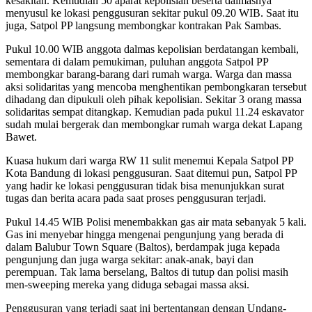
kesakitan. Kemudian 50 aparat kepolisian beserta dalmasnya
menyusul ke lokasi penggusuran sekitar pukul 09.20 WIB. Saat itu
juga, Satpol PP langsung membongkar kontrakan Pak Sambas.
Pukul 10.00 WIB anggota dalmas kepolisian berdatangan kembali,
sementara di dalam pemukiman, puluhan anggota Satpol PP
membongkar barang-barang dari rumah warga. Warga dan massa
aksi solidaritas yang mencoba menghentikan pembongkaran tersebut
dihadang dan dipukuli oleh pihak kepolisian. Sekitar 3 orang massa
solidaritas sempat ditangkap. Kemudian pada pukul 11.24 eskavator
sudah mulai bergerak dan membongkar rumah warga dekat Lapang
Bawet.
Kuasa hukum dari warga RW 11 sulit menemui Kepala Satpol PP
Kota Bandung di lokasi penggusuran. Saat ditemui pun, Satpol PP
yang hadir ke lokasi penggusuran tidak bisa menunjukkan surat
tugas dan berita acara pada saat proses penggusuran terjadi.
Pukul 14.45 WIB Polisi menembakkan gas air mata sebanyak 5 kali.
Gas ini menyebar hingga mengenai pengunjung yang berada di
dalam Balubur Town Square (Baltos), berdampak juga kepada
pengunjung dan juga warga sekitar: anak-anak, bayi dan
perempuan. Tak lama berselang, Baltos di tutup dan polisi masih
men-sweeping mereka yang diduga sebagai massa aksi.
Penggusuran yang terjadi saat ini bertentangan dengan Undang-