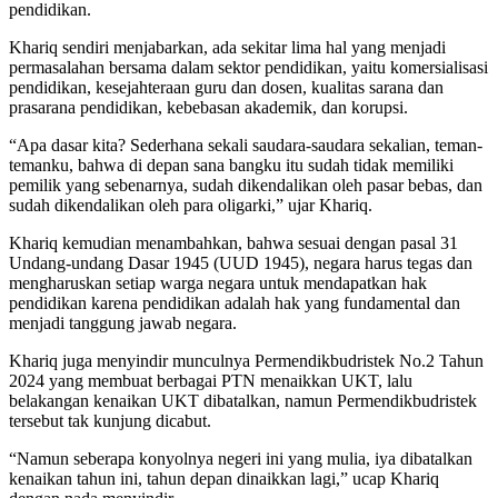
pendidikan.
Khariq sendiri menjabarkan, ada sekitar lima hal yang menjadi
permasalahan bersama dalam sektor pendidikan, yaitu komersialisasi
pendidikan, kesejahteraan guru dan dosen, kualitas sarana dan
prasarana pendidikan, kebebasan akademik, dan korupsi.
“Apa dasar kita? Sederhana sekali saudara-saudara sekalian, teman-
temanku, bahwa di depan sana bangku itu sudah tidak memiliki
pemilik yang sebenarnya, sudah dikendalikan oleh pasar bebas, dan
sudah dikendalikan oleh para oligarki,” ujar Khariq.
Khariq kemudian menambahkan, bahwa sesuai dengan pasal 31
Undang-undang Dasar 1945 (UUD 1945), negara harus tegas dan
mengharuskan setiap warga negara untuk mendapatkan hak
pendidikan karena pendidikan adalah hak yang fundamental dan
menjadi tanggung jawab negara.
Khariq juga menyindir munculnya Permendikbudristek No.2 Tahun
2024 yang membuat berbagai PTN menaikkan UKT, lalu
belakangan kenaikan UKT dibatalkan, namun Permendikbudristek
tersebut tak kunjung dicabut.
“Namun seberapa konyolnya negeri ini yang mulia, iya dibatalkan
kenaikan tahun ini, tahun depan dinaikkan lagi,” ucap Khariq