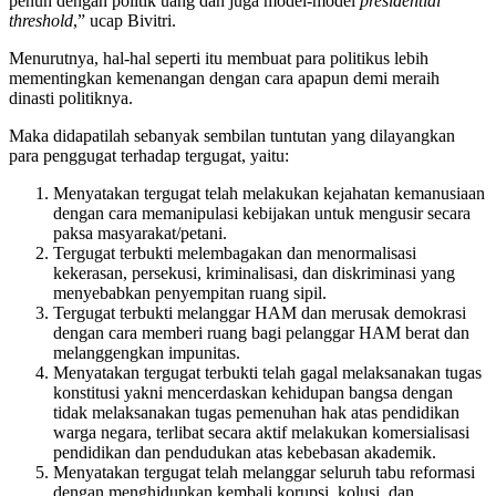
penuh dengan politik uang dan juga model-model
presidential
threshold
,” ucap Bivitri.
Menurutnya, hal-hal seperti itu membuat para politikus lebih
mementingkan kemenangan dengan cara apapun demi meraih
dinasti politiknya.
Maka didapatilah sebanyak sembilan tuntutan yang dilayangkan
para penggugat terhadap tergugat, yaitu:
Menyatakan tergugat telah melakukan kejahatan kemanusiaan
dengan cara memanipulasi kebijakan untuk mengusir secara
paksa masyarakat/petani.
Tergugat terbukti melembagakan dan menormalisasi
kekerasan, persekusi, kriminalisasi, dan diskriminasi yang
menyebabkan penyempitan ruang sipil.
Tergugat terbukti melanggar HAM dan merusak demokrasi
dengan cara memberi ruang bagi pelanggar HAM berat dan
melanggengkan impunitas.
Menyatakan tergugat terbukti telah gagal melaksanakan tugas
konstitusi yakni mencerdaskan kehidupan bangsa dengan
tidak melaksanakan tugas pemenuhan hak atas pendidikan
warga negara, terlibat secara aktif melakukan komersialisasi
pendidikan dan pendudukan atas kebebasan akademik.
Menyatakan tergugat telah melanggar seluruh tabu reformasi
dengan menghidupkan kembali korupsi, kolusi, dan