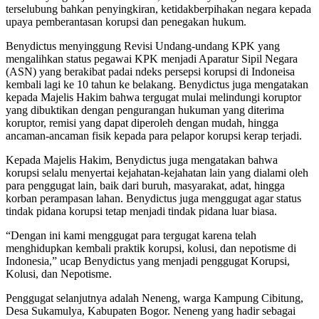
terselubung bahkan penyingkiran, ketidakberpihakan negara kepada
upaya pemberantasan korupsi dan penegakan hukum.
Benydictus menyinggung Revisi Undang-undang KPK yang
mengalihkan status pegawai KPK menjadi Aparatur Sipil Negara
(ASN) yang berakibat padai ndeks persepsi korupsi di Indoneisa
kembali lagi ke 10 tahun ke belakang. Benydictus juga mengatakan
kepada Majelis Hakim bahwa tergugat mulai melindungi koruptor
yang dibuktikan dengan pengurangan hukuman yang diterima
koruptor, remisi yang dapat diperoleh dengan mudah, hingga
ancaman-ancaman fisik kepada para pelapor korupsi kerap terjadi.
Kepada Majelis Hakim, Benydictus juga mengatakan bahwa
korupsi selalu menyertai kejahatan-kejahatan lain yang dialami oleh
para penggugat lain, baik dari buruh, masyarakat, adat, hingga
korban perampasan lahan. Benydictus juga menggugat agar status
tindak pidana korupsi tetap menjadi tindak pidana luar biasa.
“Dengan ini kami menggugat para tergugat karena telah
menghidupkan kembali praktik korupsi, kolusi, dan nepotisme di
Indonesia,” ucap Benydictus yang menjadi penggugat Korupsi,
Kolusi, dan Nepotisme.
Penggugat selanjutnya adalah Neneng, warga Kampung Cibitung,
Desa Sukamulya, Kabupaten Bogor. Neneng yang hadir sebagai