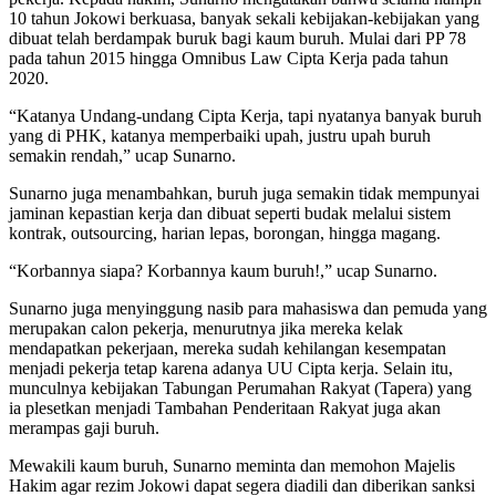
10 tahun Jokowi berkuasa, banyak sekali kebijakan-kebijakan yang
dibuat telah berdampak buruk bagi kaum buruh. Mulai dari PP 78
pada tahun 2015 hingga Omnibus Law Cipta Kerja pada tahun
2020.
“Katanya Undang-undang Cipta Kerja, tapi nyatanya banyak buruh
yang di PHK, katanya memperbaiki upah, justru upah buruh
semakin rendah,” ucap Sunarno.
Sunarno juga menambahkan, buruh juga semakin tidak mempunyai
jaminan kepastian kerja dan dibuat seperti budak melalui sistem
kontrak, outsourcing, harian lepas, borongan, hingga magang.
“Korbannya siapa? Korbannya kaum buruh!,” ucap Sunarno.
Sunarno juga menyinggung nasib para mahasiswa dan pemuda yang
merupakan calon pekerja, menurutnya jika mereka kelak
mendapatkan pekerjaan, mereka sudah kehilangan kesempatan
menjadi pekerja tetap karena adanya UU Cipta kerja. Selain itu,
munculnya kebijakan Tabungan Perumahan Rakyat (Tapera) yang
ia plesetkan menjadi Tambahan Penderitaan Rakyat juga akan
merampas gaji buruh.
Mewakili kaum buruh, Sunarno meminta dan memohon Majelis
Hakim agar rezim Jokowi dapat segera diadili dan diberikan sanksi