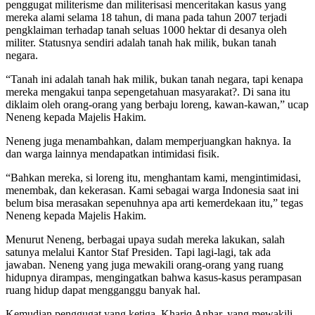
penggugat militerisme dan militerisasi menceritakan kasus yang
mereka alami selama 18 tahun, di mana pada tahun 2007 terjadi
pengklaiman terhadap tanah seluas 1000 hektar di desanya oleh
militer. Statusnya sendiri adalah tanah hak milik, bukan tanah
negara.
“Tanah ini adalah tanah hak milik, bukan tanah negara, tapi kenapa
mereka mengakui tanpa sepengetahuan masyarakat?. Di sana itu
diklaim oleh orang-orang yang berbaju loreng, kawan-kawan,” ucap
Neneng kepada Majelis Hakim.
Neneng juga menambahkan, dalam memperjuangkan haknya. Ia
dan warga lainnya mendapatkan intimidasi fisik.
“Bahkan mereka, si loreng itu, menghantam kami, mengintimidasi,
menembak, dan kekerasan. Kami sebagai warga Indonesia saat ini
belum bisa merasakan sepenuhnya apa arti kemerdekaan itu,” tegas
Neneng kepada Majelis Hakim.
Menurut Neneng, berbagai upaya sudah mereka lakukan, salah
satunya melalui Kantor Staf Presiden. Tapi lagi-lagi, tak ada
jawaban. Neneng yang juga mewakili orang-orang yang ruang
hidupnya dirampas, mengingatkan bahwa kasus-kasus perampasan
ruang hidup dapat mengganggu banyak hal.
Kemudian penggugat yang ketiga, Khariq Anhar, yang mewakili