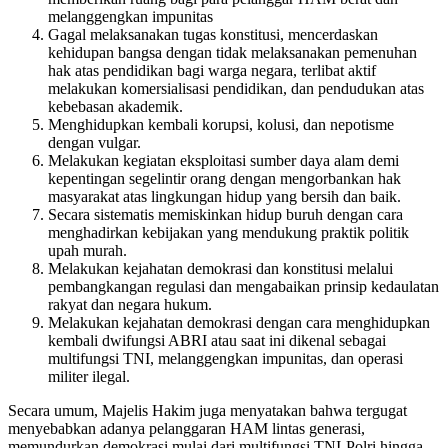
melanggengkan impunitas
Gagal melaksanakan tugas konstitusi, mencerdaskan
kehidupan bangsa dengan tidak melaksanakan pemenuhan
hak atas pendidikan bagi warga negara, terlibat aktif
melakukan komersialisasi pendidikan, dan pendudukan atas
kebebasan akademik.
Menghidupkan kembali korupsi, kolusi, dan nepotisme
dengan vulgar.
Melakukan kegiatan eksploitasi sumber daya alam demi
kepentingan segelintir orang dengan mengorbankan hak
masyarakat atas lingkungan hidup yang bersih dan baik.
Secara sistematis memiskinkan hidup buruh dengan cara
menghadirkan kebijakan yang mendukung praktik politik
upah murah.
Melakukan kejahatan demokrasi dan konstitusi melalui
pembangkangan regulasi dan mengabaikan prinsip kedaulatan
rakyat dan negara hukum.
Melakukan kejahatan demokrasi dengan cara menghidupkan
kembali dwifungsi ABRI atau saat ini dikenal sebagai
multifungsi TNI, melanggengkan impunitas, dan operasi
militer ilegal.
Secara umum, Majelis Hakim juga menyatakan bahwa tergugat
menyebabkan adanya pelanggaran HAM lintas generasi,
memundurkan demokrasi mulai dari multifungsi TNI-Polri hingga