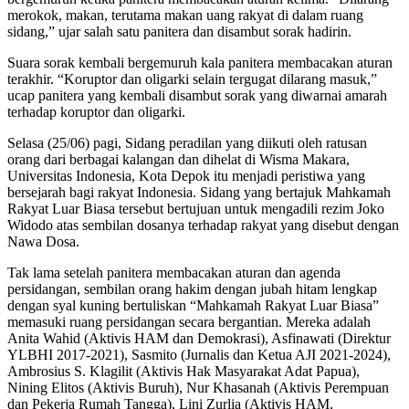
merokok, makan, terutama makan uang rakyat di dalam ruang
sidang,” ujar salah satu panitera dan disambut sorak hadirin.
Suara sorak kembali bergemuruh kala panitera membacakan aturan
terakhir. “Koruptor dan oligarki selain tergugat dilarang masuk,”
ucap panitera yang kembali disambut sorak yang diwarnai amarah
terhadap koruptor dan oligarki.
Selasa (25/06) pagi, Sidang peradilan yang diikuti oleh ratusan
orang dari berbagai kalangan dan dihelat di Wisma Makara,
Universitas Indonesia, Kota Depok itu menjadi peristiwa yang
bersejarah bagi rakyat Indonesia. Sidang yang bertajuk Mahkamah
Rakyat Luar Biasa tersebut bertujuan untuk mengadili rezim Joko
Widodo atas sembilan dosanya terhadap rakyat yang disebut dengan
Nawa Dosa.
Tak lama setelah panitera membacakan aturan dan agenda
persidangan, sembilan orang hakim dengan jubah hitam lengkap
dengan syal kuning bertuliskan “Mahkamah Rakyat Luar Biasa”
memasuki ruang persidangan secara bergantian. Mereka adalah
Anita Wahid (Aktivis HAM dan Demokrasi), Asfinawati (Direktur
YLBHI 2017-2021), Sasmito (Jurnalis dan Ketua AJI 2021-2024),
Ambrosius S. Klagilit (Aktivis Hak Masyarakat Adat Papua),
Nining Elitos (Aktivis Buruh), Nur Khasanah (Aktivis Perempuan
dan Pekerja Rumah Tangga), Lini Zurlia (Aktivis HAM,