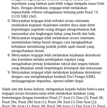
nepotisme yang bahkan jauh lebih vulgar daripada masa Orde
Baru. Dengan demikian, tergugat telah melakukan
impeachable offense sebagaimana tertuang pada Pasal 7A
UUD NRI 1945.
Menyatakan tergugat telah terbukti secara sistematis
melakukan kegiatan eksploitasi sumber daya alam demi
kepentingan segelintir orang dengan mengorbankan hak
masyarakat atas lingkungan hidup yang bersih dan baik.
Menyatakan tergugat telah melakukan secara sistematis
memiskinkan hidup buruh dengan cara menghadirkan
kebijakan mendukung praktik politik upah murah yang
mengorbankan buruh.
Menyatakan tergugat telah melakukan kejahatan demokrasi
dan konstitusi melalui pembajakan regulasi yang
mengabaikan prinsip kedaulatan rakyat dan negara hukum
yang ditujukan untuk kepentingan kelompok dan kekuasaan.
Menyatakan tergugat telah melakukan kejahatan demokrasi
dengan cara menghidupkan kembali Dwi Fungsi ABRI,
melanggengkan impunitas, operasi militer ilegal.
Salah satu tim kuasa hukum, mengatakan kepada hakim bahwa para
tergugat secara bersama-sama telah melakukan tindakan yang
bertentangan dengan konstitusi Pasal 27 Ayat (1) Dan (2); Pasal 28;
Pasal 28a; Pasal 28d Ayat (1); Pasal 28e Ayat (1) Dan Ayat (2);
Pasal 28g Ayat (1); Pasal 28i; Pasal 28h Ayat (1) Dan Ayat (2); Pasal