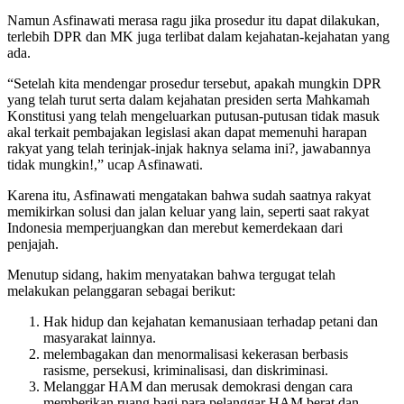
Namun Asfinawati merasa ragu jika prosedur itu dapat dilakukan,
terlebih DPR dan MK juga terlibat dalam kejahatan-kejahatan yang
ada.
“Setelah kita mendengar prosedur tersebut, apakah mungkin DPR
yang telah turut serta dalam kejahatan presiden serta Mahkamah
Konstitusi yang telah mengeluarkan putusan-putusan tidak masuk
akal terkait pembajakan legislasi akan dapat memenuhi harapan
rakyat yang telah terinjak-injak haknya selama ini?, jawabannya
tidak mungkin!,” ucap Asfinawati.
Karena itu, Asfinawati mengatakan bahwa sudah saatnya rakyat
memikirkan solusi dan jalan keluar yang lain, seperti saat rakyat
Indonesia memperjuangkan dan merebut kemerdekaan dari
penjajah.
Menutup sidang, hakim menyatakan bahwa tergugat telah
melakukan pelanggaran sebagai berikut:
Hak hidup dan kejahatan kemanusiaan terhadap petani dan
masyarakat lainnya.
melembagakan dan menormalisasi kekerasan berbasis
rasisme, persekusi, kriminalisasi, dan diskriminasi.
Melanggar HAM dan merusak demokrasi dengan cara
memberikan ruang bagi para pelanggar HAM berat dan