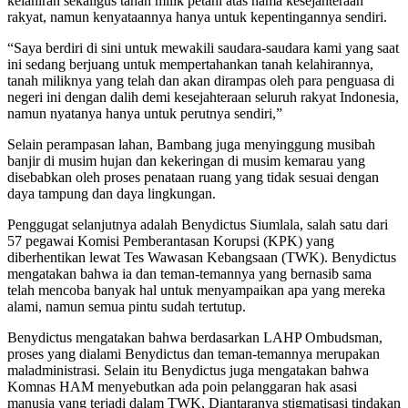
kelahiran sekaligus tanah milik petani atas nama kesejahteraan
rakyat, namun kenyataannya hanya untuk kepentingannya sendiri.
“Saya berdiri di sini untuk mewakili saudara-saudara kami yang saat
ini sedang berjuang untuk mempertahankan tanah kelahirannya,
tanah miliknya yang telah dan akan dirampas oleh para penguasa di
negeri ini dengan dalih demi kesejahteraan seluruh rakyat Indonesia,
namun nyatanya hanya untuk perutnya sendiri,”
Selain perampasan lahan, Bambang juga menyinggung musibah
banjir di musim hujan dan kekeringan di musim kemarau yang
disebabkan oleh proses penataan ruang yang tidak sesuai dengan
daya tampung dan daya lingkungan.
Penggugat selanjutnya adalah Benydictus Siumlala, salah satu dari
57 pegawai Komisi Pemberantasan Korupsi (KPK) yang
diberhentikan lewat Tes Wawasan Kebangsaan (TWK). Benydictus
mengatakan bahwa ia dan teman-temannya yang bernasib sama
telah mencoba banyak hal untuk menyampaikan apa yang mereka
alami, namun semua pintu sudah tertutup.
Benydictus mengatakan bahwa berdasarkan LAHP Ombudsman,
proses yang dialami Benydictus dan teman-temannya merupakan
maladministrasi. Selain itu Benydictus juga mengatakan bahwa
Komnas HAM menyebutkan ada poin pelanggaran hak asasi
manusia yang terjadi dalam TWK, Diantaranya stigmatisasi tindakan