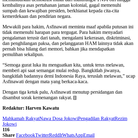
kembalinya asas pertahanan jaman kolonial, gagal memenuhi
sumpah dan kewajiban presiden, berkhianat kepada cita-cita
kemerdekaan dan pendirian negara.
Mewakili para hakim, Asfinawati meminta maaf apabila putusan ini
tidak memenuhi harapan para tergugat. Para hakim menyadari
pengalaman terusir dari tanah, mengalami kekerasan, diskriminasi,
dan penghilangan paksa, dan pelanggaran HAM lainnya tidak akan
pernah bisa hilang dari memori, bahkan jika mendapatkan
pemulihan sekalipun.
“Semoga gurat luka itu menguatkan kita, untuk terus melawan,
memberi api saat semangat mulai redup. Bangkitlah jiwanya,
bangkitlah badannya demi Indonesia Raya, teruslah melawan,” ucap
Asfinawati dengan mata yang berkaca-kaca.
Dengan tiga ketuk palu, Asfinawati menutup persidangan dan
disambut sorak kemenangan rakyat.
[]
Redaktur: Harven Kawatu
Mahkamah Rakyat
Nawa Dosa Jokowi
Pengadilan Rakyat
Rezim
Jokowi
116
Share
Facebook
Twitter
ReddIt
WhatsApp
Email