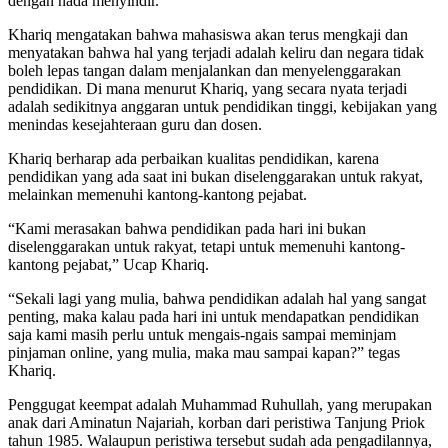
dengan nada menyindir.
Khariq mengatakan bahwa mahasiswa akan terus mengkaji dan
menyatakan bahwa hal yang terjadi adalah keliru dan negara tidak
boleh lepas tangan dalam menjalankan dan menyelenggarakan
pendidikan. Di mana menurut Khariq, yang secara nyata terjadi
adalah sedikitnya anggaran untuk pendidikan tinggi, kebijakan yang
menindas kesejahteraan guru dan dosen.
Khariq berharap ada perbaikan kualitas pendidikan, karena
pendidikan yang ada saat ini bukan diselenggarakan untuk rakyat,
melainkan memenuhi kantong-kantong pejabat.
“Kami merasakan bahwa pendidikan pada hari ini bukan
diselenggarakan untuk rakyat, tetapi untuk memenuhi kantong-
kantong pejabat,” Ucap Khariq.
“Sekali lagi yang mulia, bahwa pendidikan adalah hal yang sangat
penting, maka kalau pada hari ini untuk mendapatkan pendidikan
saja kami masih perlu untuk mengais-ngais sampai meminjam
pinjaman online, yang mulia, maka mau sampai kapan?” tegas
Khariq.
Penggugat keempat adalah Muhammad Ruhullah, yang merupakan
anak dari Aminatun Najariah, korban dari peristiwa Tanjung Priok
tahun 1985. Walaupun peristiwa tersebut sudah ada pengadilannya,