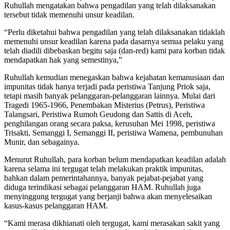
Ruhullah mengatakan bahwa pengadilan yang telah dilaksanakan
tersebut tidak memenuhi unsur keadilan.
“Perlu diketahui bahwa pengadilan yang telah dilaksanakan tidaklah
memenuhi unsur keadilan karena pada dasarnya semua pelaku yang
telah diadili dibebaskan begitu saja (dan-red) kami para korban tidak
mendapatkan hak yang semestinya,”
Ruhullah kemudian menegaskan bahwa kejahatan kemanusiaan dan
impunitas tidak hanya terjadi pada peristiwa Tanjung Priok saja,
tetapi masih banyak pelanggaran-pelanggaran lainnya. Mulai dari
Tragedi 1965-1966, Penembakan Misterius (Petrus), Peristiwa
Talangsari, Peristiwa Rumoh Geudong dan Sattis di Aceh,
penghilangan orang secara paksa, kerusuhan Mei 1998, peristiwa
Trisakti, Semanggi I, Semanggi II, peristiwa Wamena, pembunuhan
Munir, dan sebagainya.
Menurut Ruhullah, para korban belum mendapatkan keadilan adalah
karena selama ini tergugat telah melakukan praktik impunitas,
bahkan dalam pemerintahannya, banyak pejabat-pejabat yang
diduga terindikasi sebagai pelanggaran HAM. Ruhullah juga
menyinggung tergugat yang berjanji bahwa akan menyelesaikan
kasus-kasus pelanggaran HAM.
“Kami merasa dikhianati oleh tergugat, kami merasakan sakit yang