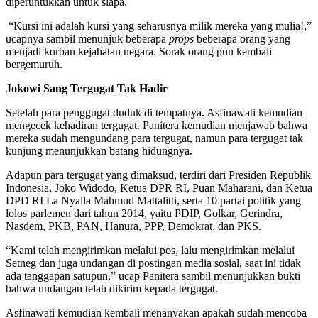
diperuntukkan untuk siapa.
“Kursi ini adalah kursi yang seharusnya milik mereka yang mulia!,”
ucapnya sambil menunjuk beberapa
props
beberapa orang yang
menjadi korban kejahatan negara. Sorak orang pun kembali
bergemuruh.
Jokowi Sang Tergugat Tak Hadir
Setelah para penggugat duduk di tempatnya. Asfinawati kemudian
mengecek kehadiran tergugat. Panitera kemudian menjawab bahwa
mereka sudah mengundang para tergugat, namun para tergugat tak
kunjung menunjukkan batang hidungnya.
Adapun para tergugat yang dimaksud, terdiri dari Presiden Republik
Indonesia, Joko Widodo, Ketua DPR RI, Puan Maharani, dan Ketua
DPD RI La Nyalla Mahmud Mattalitti, serta 10 partai politik yang
lolos parlemen dari tahun 2014, yaitu PDIP, Golkar, Gerindra,
Nasdem, PKB, PAN, Hanura, PPP, Demokrat, dan PKS.
“Kami telah mengirimkan melalui pos, lalu mengirimkan melalui
Setneg dan juga undangan di postingan media sosial, saat ini tidak
ada tanggapan satupun,” ucap Panitera sambil menunjukkan bukti
bahwa undangan telah dikirim kepada tergugat.
Asfinawati kemudian kembali menanyakan apakah sudah mencoba