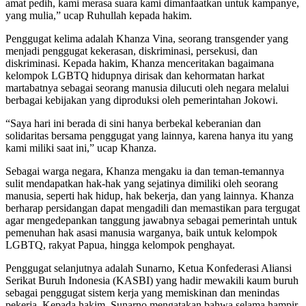
amat pedih, kami merasa suara kami dimanfaatkan untuk kampanye,
yang mulia,” ucap Ruhullah kepada hakim.
Penggugat kelima adalah Khanza Vina, seorang transgender yang
menjadi penggugat kekerasan, diskriminasi, persekusi, dan
diskriminasi. Kepada hakim, Khanza menceritakan bagaimana
kelompok LGBTQ hidupnya dirisak dan kehormatan harkat
martabatnya sebagai seorang manusia dilucuti oleh negara melalui
berbagai kebijakan yang diproduksi oleh pemerintahan Jokowi.
“Saya hari ini berada di sini hanya berbekal keberanian dan
solidaritas bersama penggugat yang lainnya, karena hanya itu yang
kami miliki saat ini,” ucap Khanza.
Sebagai warga negara, Khanza mengaku ia dan teman-temannya
sulit mendapatkan hak-hak yang sejatinya dimiliki oleh seorang
manusia, seperti hak hidup, hak bekerja, dan yang lainnya. Khanza
berharap persidangan dapat mengadili dan memastikan para tergugat
agar mengedepankan tanggung jawabnya sebagai pemerintah untuk
pemenuhan hak asasi manusia warganya, baik untuk kelompok
LGBTQ, rakyat Papua, hingga kelompok penghayat.
Penggugat selanjutnya adalah Sunarno, Ketua Konfederasi Aliansi
Serikat Buruh Indonesia (KASBI) yang hadir mewakili kaum buruh
sebagai penggugat sistem kerja yang memiskinan dan menindas
pekerja. Kepada hakim, Sunarno mengatakan bahwa selama hampir