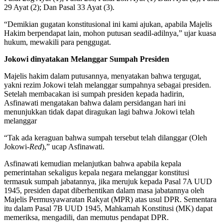
29 Ayat (2); Dan Pasal 33 Ayat (3).
“Demikian gugatan konstitusional ini kami ajukan, apabila Majelis
Hakim berpendapat lain, mohon putusan seadil-adilnya,” ujar kuasa
hukum, mewakili para penggugat.
Jokowi dinyatakan Melanggar Sumpah Presiden
Majelis hakim dalam putusannya, menyatakan bahwa tergugat,
yakni rezim Jokowi telah melanggar sumpahnya sebagai presiden.
Setelah membacakan isi sumpah presiden kepada hadirin,
Asfinawati mengatakan bahwa dalam persidangan hari ini
menunjukkan tidak dapat diragukan lagi bahwa Jokowi telah
melanggar
“Tak ada keraguan bahwa sumpah tersebut telah dilanggar (Oleh
Jokowi-
Red
),” ucap Asfinawati.
Asfinawati kemudian melanjutkan bahwa apabila kepala
pemerintahan sekaligus kepala negara melanggar konstitusi
termasuk sumpah jabatannya, jika merujuk kepada Pasal 7A UUD
1945, presiden dapat diberhentikan dalam masa jabatannya oleh
Majelis Permusyawaratan Rakyat (MPR) atas usul DPR. Sementara
itu dalam Pasal 7B UUD 1945, Mahkamah Konstitusi (MK) dapat
memeriksa, mengadili, dan memutus pendapat DPR.