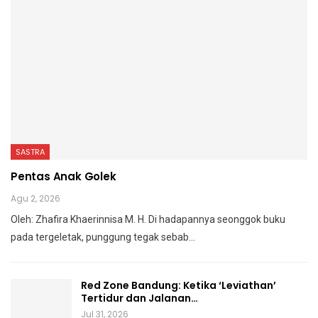
SASTRA
Pentas Anak Golek
Agu 2, 2026
Oleh: Zhafira Khaerinnisa M. H.
Di hadapannya seonggok buku
pada tergeletak,
punggung tegak
sebab
…
Red Zone Bandung: Ketika ‘Leviathan’
Tertidur dan Jalanan…
Jul 31, 2026