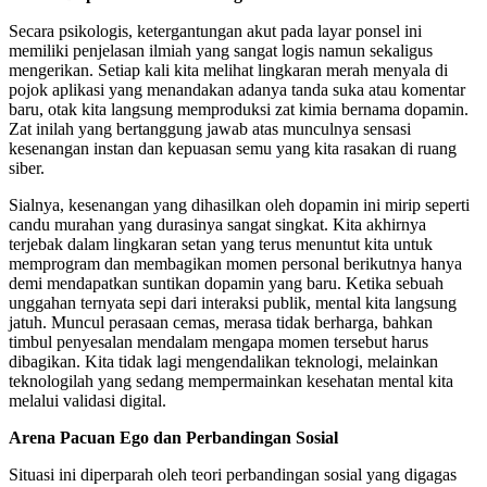
Secara psikologis, ketergantungan akut pada layar ponsel ini
memiliki penjelasan ilmiah yang sangat logis namun sekaligus
mengerikan. Setiap kali kita melihat lingkaran merah menyala di
pojok aplikasi yang menandakan adanya tanda suka atau komentar
baru, otak kita langsung memproduksi zat kimia bernama dopamin.
Zat inilah yang bertanggung jawab atas munculnya sensasi
kesenangan instan dan kepuasan semu yang kita rasakan di ruang
siber.
Sialnya, kesenangan yang dihasilkan oleh dopamin ini mirip seperti
candu murahan yang durasinya sangat singkat. Kita akhirnya
terjebak dalam lingkaran setan yang terus menuntut kita untuk
memprogram dan membagikan momen personal berikutnya hanya
demi mendapatkan suntikan dopamin yang baru. Ketika sebuah
unggahan ternyata sepi dari interaksi publik, mental kita langsung
jatuh. Muncul perasaan cemas, merasa tidak berharga, bahkan
timbul penyesalan mendalam mengapa momen tersebut harus
dibagikan. Kita tidak lagi mengendalikan teknologi, melainkan
teknologilah yang sedang mempermainkan kesehatan mental kita
melalui validasi digital.
Arena Pacuan Ego dan Perbandingan Sosial
Situasi ini diperparah oleh teori perbandingan sosial yang digagas