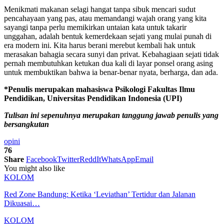
Menikmati makanan selagi hangat tanpa sibuk mencari sudut
pencahayaan yang pas, atau memandangi wajah orang yang kita
sayangi tanpa perlu memikirkan untaian kata untuk takarir
unggahan, adalah bentuk kemerdekaan sejati yang mulai punah di
era modern ini. Kita harus berani merebut kembali hak untuk
merasakan bahagia secara sunyi dan privat. Kebahagiaan sejati tidak
pernah membutuhkan ketukan dua kali di layar ponsel orang asing
untuk membuktikan bahwa ia benar-benar nyata, berharga, dan ada.
*
Penulis
merupakan
mahasiswa Psikologi Fakultas Ilmu
Pendidikan, Universitas Pendidikan Indonesia (UPI)
Tulisan ini sepenuhnya merupakan tanggung jawab penulis yang
bersangkutan
opini
76
Share
Facebook
Twitter
ReddIt
WhatsApp
Email
You might also like
KOLOM
Red Zone Bandung: Ketika ‘Leviathan’ Tertidur dan Jalanan
Dikuasai…
KOLOM