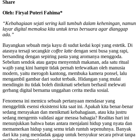
Share
Oleh: Firyal Puteri Fahima*
“Kebahagiaan sejati sering kali tumbuh dalam keheningan, namun
layar digital memaksa kita untuk terus bersuara agar dianggap
ada.”
Bayangkan sebuah meja kayu di sudut kedai kopi yang estetik. Di
atasnya tersaji secangkir
coffee latte
dengan seni busa yang rapi,
bersanding dengan sepiring pasta yang aromanya menggoda.
Sebelum sendok atau garpu menyentuh makanan, ada satu ritual
wajib yang kini hampir tidak pernah terlewatkan oleh manusia
modern, yaitu merogoh kantong, membuka kamera ponsel, lalu
mengambil gambar dari sudut terbaik. Hidangan yang mulai
mendingin itu tidak boleh dinikmati sebelum berhasil melewati
gerbang digital bernama unggahan cerita media sosial.
Fenomena ini memicu sebuah pertanyaan mendasar yang
menggelitik esensi eksistensi kita saat ini. Apakah kita benar-benar
sedang merayakan dan menikmati kebahagiaan, atau kita justru
sedang mengemis validasi agar merasa bahagia? Realitas hari ini
menunjukkan bahwa batas antara menjalani hidup yang nyata dan
memamerkan hidup yang semu telah runtuh sepenuhnya. Banyak
dari kita yang mendadak gagap untuk bersyukur secara privat tanpa