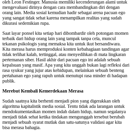
oleh Leon Festinger. Manusia memiliki kecenderungan alami untuk
mengevaluasi dirinya dengan cara membandingkan diri dengan
orang lain. Media sosial kemudian hadir sebagai arena pacuan ego
yang sangat tidak sehat karena menampilkan realitas yang sudah
dikurasi sedemikian rupa.
Saat layar ponsel kita setiap hari dibombardir oleh potongan momen
terbaik dari hidup orang lain yang tampak tanpa cela, muncul
tekanan psikologis yang memaksa kita untuk ikut bersandiwara.
Kita merasa harus memproduksi konten kebahagiaan tandingan agar
tidak terlihat kalah, tertinggal, atau menyedihkan di mata lingkaran
pertemanan siber. Hasil akhir dari pacuan ego ini adalah sebuah
kepalsuan yang masif. Apa yang kita unggah bukan lagi refleksi dari
rasa syukur yang jujur atas kehidupan, melainkan sebuah benteng
pertahanan ego yang rapuh untuk menutupi rasa minder di hadapan
publik.
Merebut Kembali Kemerdekaan Merasa
Sudah saatnya kita berhenti menjadi pion yang digerakkan oleh
algoritma kapitalistik media sosial. Tentu tidak ada larangan untuk
mendokumentasikan momen indah dalam hidup, namun segalanya
menjadi tidak sehat ketika tindakan mengunggah tersebut berubah
menjadi sebuah syarat mutlak dan satu-satunya validasi agar kita
bisa merasa bahagia.