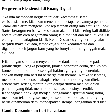
melibatkan jempol orang asing.
Pergeseran Eksistensial di Ruang Digital
Jika kita membedah kegilaan ini dari kacamata filsafat
eksistensialisme, kita akan menemukan betapa relevannya pemikiran
Jean-Paul Sartre mengenai konsep tatapan orang lain atau
The Look
.
Sartre berargumen bahwa kesadaran akan diri kita sering kali didikte
secara kejam oleh bagaimana orang lain melihat dan menilai kita. Di
era digital ini, adagium klasik Rene Descartes yang berbunyi aku
berpikir maka aku ada, tampaknya sudah kedaluwarsa dan
digantikan oleh jargon baru yang berbunyi aku mengunggah maka
aku ada.
Kita dengan sukarela menyerahkan kedaulatan diri kita kepada
publik digital. Angka pengikut, jumlah penonton cerita, dan kolom
komentar kini bertindak sebagai hakim agung yang menentukan
apakah hidup kita hari ini berharga atau merana. Ketika seseorang
menolak untuk merasa bahagia sebelum tombol bagikan ditekan, ia
sebenarnya sedang menurunkan derajat dirinya menjadi objek
pameran yang tidak memiliki kuasa atas emosinya sendiri.
Kebahagiaan tidak lagi menjadi pengalaman spiritual yang intim,
melainkan telah bergeser menjadi sebuah komoditas murah yang
harus dipamerkan demi mendapatkan stempel pengakuan dari luar.
Candu Dopamin dan Ilusi Pengakuan