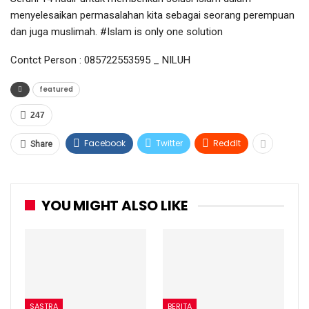
menyelesaikan permasalahan kita sebagai seorang perempuan
dan juga muslimah. #Islam is only one solution
Contct Person : 085722553595 _ NILUH
featured
247
Facebook
Twitter
ReddIt
Share
YOU MIGHT ALSO LIKE
SASTRA
BERITA