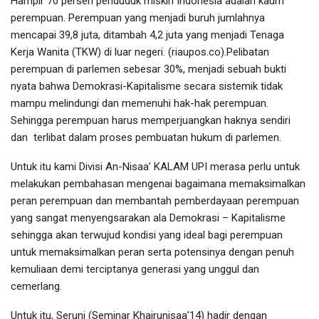
Hampir 70 persen penduduk miskin Indonesia adalah kaum
perempuan. Perempuan yang menjadi buruh jumlahnya
mencapai 39,8 juta, ditambah 4,2 juta yang menjadi Tenaga
Kerja Wanita (TKW) di luar negeri. (riaupos.co).Pelibatan
perempuan di parlemen sebesar 30%, menjadi sebuah bukti
nyata bahwa Demokrasi-Kapitalisme secara sistemik tidak
mampu melindungi dan memenuhi hak-hak perempuan.
Sehingga perempuan harus memperjuangkan haknya sendiri
dan terlibat dalam proses pembuatan hukum di parlemen.
Untuk itu kami Divisi An-Nisaa’ KALAM UPI merasa perlu untuk
melakukan pembahasan mengenai bagaimana memaksimalkan
peran perempuan dan membantah pemberdayaan perempuan
yang sangat menyengsarakan ala Demokrasi – Kapitalisme
sehingga akan terwujud kondisi yang ideal bagi perempuan
untuk memaksimalkan peran serta potensinya dengan penuh
kemuliaan demi terciptanya generasi yang unggul dan
cemerlang.
Untuk itu, Seruni (Seminar Khairunisaa’14) hadir dengan