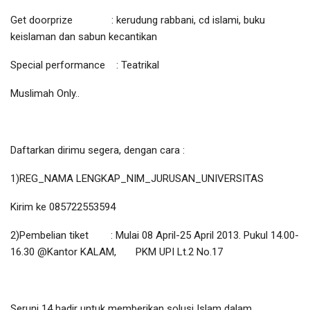
Get doorprize : kerudung rabbani, cd islami, buku
keislaman dan sabun kecantikan
Special performance : Teatrikal
Muslimah Only..
Daftarkan dirimu segera, dengan cara :
1)REG_NAMA LENGKAP_NIM_JURUSAN_UNIVERSITAS
Kirim ke 085722553594
2)Pembelian tiket : Mulai 08 April-25 April 2013. Pukul 14.00-
16.30 @Kantor KALAM, PKM UPI Lt.2 No.17
Seruni 14 hadir untuk memberikan solusi Islam dalam