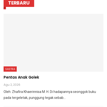
TERBARU
SASTRA
Pentas Anak Golek
Agu 2, 2026
Oleh: Zhafira Khaerinnisa M. H.
Di hadapannya seonggok buku
pada tergeletak,
punggung tegak
sebab
…